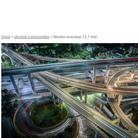
Úvod
>
obchod a ekonomika
> Mexiko investuje 13,7 mld...