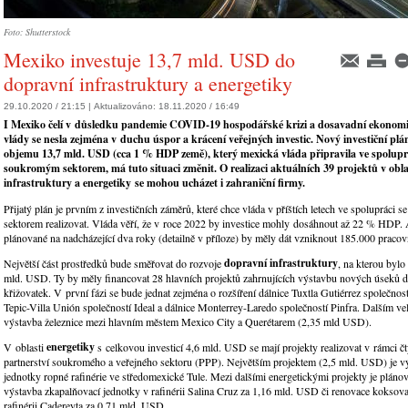
Foto: Shutterstock
Mexiko investuje 13,7 mld. USD do
dopravní infrastruktury a energetiky
29.10.2020 / 21:15 |
Aktualizováno:
18.11.2020 / 16:49
I Mexiko čelí v důsledku pandemie COVID-19 hospodářské krizi a dosavadní ekonomi
vlády se nesla zejména v duchu úspor a krácení veřejných investic. Nový investiční pl
objemu 13,7 mld. USD (cca 1 % HDP země), který mexická vláda připravila ve spolupr
soukromým sektorem, má tuto situaci změnit. O realizaci aktuálních 39 projektů v obla
infrastruktury a energetiky
se mohou ucházet i zahraniční firmy.
Přijatý plán je prvním z investičních záměrů, které chce vláda v příštích letech ve spolupráci
sektorem realizovat. Vláda věří, že v roce 2022 by investice mohly dosáhnout až 22 % HDP. 
plánované na nadcházející dva roky (detailně v příloze) by měly dát vzniknout 185.000 pracov
dopravní infrastruktury
Největší část prostředků bude směřovat do rozvoje
, na kterou bylo
mld. USD. Ty by měly financovat 28 hlavních projektů zahrnujících výstavbu nových úseků d
křižovatek. V první fázi se bude jednat zejména o rozšíření dálnice Tuxtla Gutiérrez společnost
Tepic-Villa Unión společností Ideal a dálnice Monterrey-Laredo společností Pinfra. Dalším v
výstavba železnice mezi hlavním městem Mexico City a Querétarem (2,35 mld USD).
energetiky
V oblasti
s celkovou investicí 4,6 mld. USD se mají projekty realizovat v rámci čt
partnerství soukromého a veřejného sektoru (PPP). Největším projektem (2,5 mld. USD) je v
jednotky ropné rafinérie ve středomexické Tule. Mezi dalšími energetickými projekty je pláno
výstavba zkapalňovací jednotky v rafinérii Salina Cruz za 1,16 mld. USD či renovace koksova
rafinérii Cadereyta za 0,71 mld. USD.