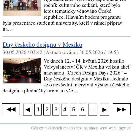
ročník kulturního setkání, které bylo
letos tematicky věnováno České
republice. Hlavním bodem programu
byla prezentace studentů univerzity, kteří v rámci příprav
na…
Dny českého designu v Mexiku
30.05.2026 / 03:42 |
Aktualizováno:
30.05.2026 / 19:53
Ve dnech 12. - 14. května 2026 hostilo
Velvyslanectví ČR v Mexiku velkou akci
nazvanou „Czech Design Days 2026“ –
Dny českého designu v Mexiku. Jednalo
se o nevšední imerzivní výstavu českého
designu a přednášky firem, to vše…
◀◀
▶▶
◀
...
1
2
3
4
5
6
▶
Odkazy v článcích mohou vést na plnou verzi webu mzv.cz