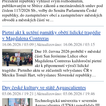
Prezident republiky vyhlásil svým rozhodnutím,
publikovaným ve Sbírce zákonů a mezinárodních smluv pod
číslem 117/2026 Sb., volby do Senátu Parlamentu České
republiky, do zastupitelstev obcí a zastupitelstev městských
obvodů a městských částí ve…
Pietní akt k uctění památky obětí lidické tragédie
v Magdalena Contreras
16.06.2026 / 03:09 |
Aktualizováno:
16.06.2026 / 03:15
Dne 10. června 2026 proběhl v městské
části San Jerónimo Lidice obce
Magdalena Contreras každoroční pietní
akt k připomenutí výročí lidické
tragédie. Pietního aktu se zúčastnili velvyslanec ČR v
Mexiku Tomáš Hart, velvyslanec Slovenské republiky…
Dny české kultury ve státě Aguascalientes
03.06.2026 / 19:21 |
Aktualizováno:
03.06.2026 / 19:46
Technologická univerzita v severním
Aguascalientes (UTNA) uspořádala III.