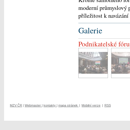
moderní průmyslový 
příležitost k navázání
Galerie
Podnikatelské fór
MZV ČR
|
Webmaster
|
kontakty
|
mapa stránek
|
Mobilní verze
|
RSS