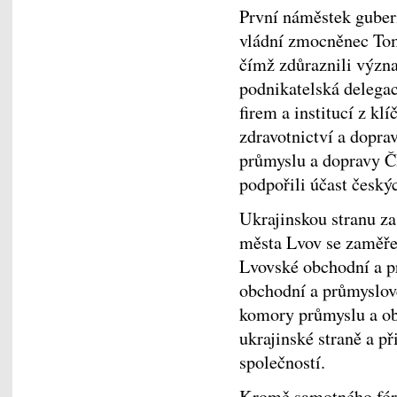
První náměstek guber
vládní zmocněnec Tom
čímž zdůraznili význa
podnikatelská delegac
firem a institucí z kl
zdravotnictví a dopra
průmyslu a dopravy Č
podpořili účast český
Ukrajinskou stranu zas
města Lvov se zaměřen
Lvovské obchodní a p
obchodní a průmyslov
komory průmyslu a o
ukrajinské straně a př
společností.
Kromě samotného fóra