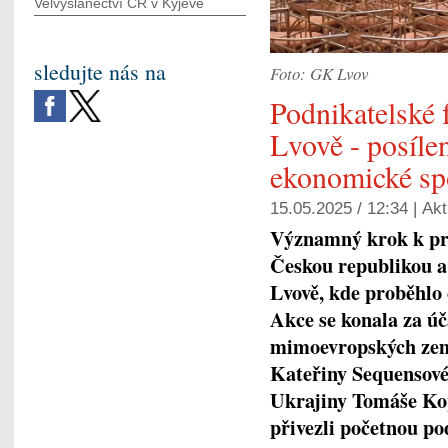
Velvyslanectví ČR v Kyjevě
sledujte nás na
Foto: GK Lvov
Podnikatelské 
Lvově - posíle
ekonomické sp
15.05.2025 / 12:34 |
Akt
Významný krok k pr
Českou republikou a 
Lvově, kde proběhlo
Akce se konala za úč
mimoevropských zemí
Kateřiny Sequensové
Ukrajiny Tomáše Kop
přivezli početnou po