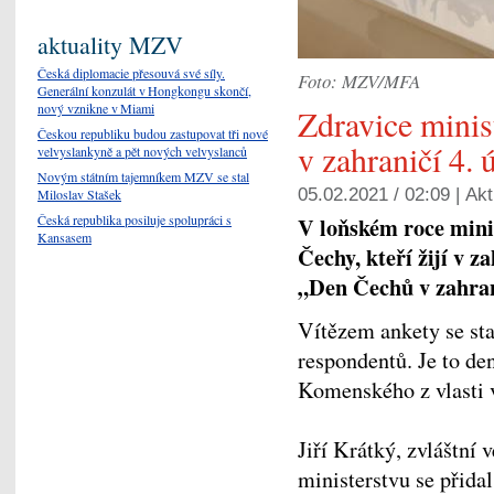
aktuality MZV
Česká diplomacie přesouvá své síly.
Foto: MZV/MFA
Generální konzulát v Hongkongu skončí,
nový vznikne v Miami
Zdravice minis
Českou republiku budou zastupovat tři nové
v zahraničí 4. 
velvyslankyně a pět nových velvyslanců
Novým státním tajemníkem MZV se stal
05.02.2021 / 02:09 |
Akt
Miloslav Stašek
Česká republika posiluje spolupráci s
V loňském roce minis
Kansasem
Čechy, kteří žijí v 
„Den Čechů v zahran
Vítězem ankety se sta
respondentů. Je to d
Komenského z vlasti 
Jiří Krátký, zvláštní 
ministerstvu se přida