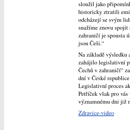
sloužil jako připomín
historicky ztratili em
odcházejí se svým li
snažíme znovu spojit 
zahraničí je spousta ús
jsou Češi.“
Na základě výsledku a
zahájilo legislativní
Čechů v zahraničí“ z
dní v České republice
Legislativní proces a
Petříček však pro vás
významnému dni již n
Zdravice-video