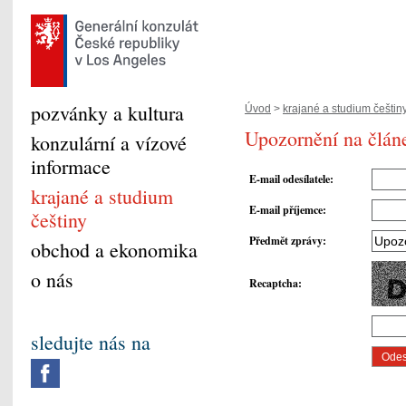
pozvánky a kultura
Úvod
>
krajané a studium češtin
Upozornění na článe
konzulární a vízové
informace
E-mail odesílatele
:
krajané a studium
E-mail příjemce
:
češtiny
Předmět zprávy
:
obchod a ekonomika
o nás
Recaptcha
:
sledujte nás na