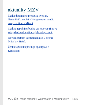
aktuality MZV
Česká diplomacie přesouvá své síly.
Generální konzulát v Hongkongu skončí,
nový vznikne v Miami
Českou republiku budou zastupovat tři nové
velvyslankyně a pět nových velvyslanců
Novým státním tajemníkem MZV se stal
Miloslav Stašek
Česká republika posiluje spolupráci s
Kansasem
MZV ČR
|
mapa stránek
|
Webmaster
|
Mobilní verze
|
RSS