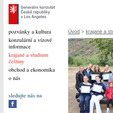
pozvánky a kultura
Úvod
>
krajané a s
konzulární a vízové
informace
krajané a studium
češtiny
obchod a ekonomika
o nás
sledujte nás na