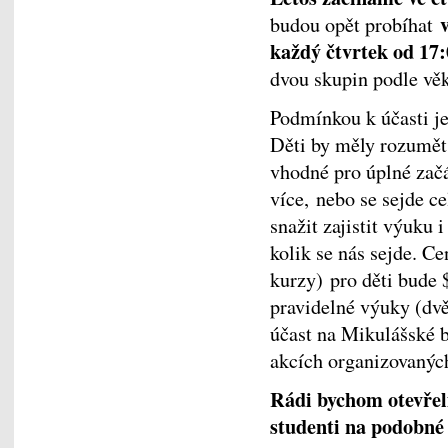
budou opět probíhat
každý čtvrtek od 17:
dvou skupin podle vě
Podmínkou k účasti je
Děti by měly rozumět 
vhodné pro úplné začá
více, nebo se sejde c
snažit zajistit výuku 
kolik se nás sejde. C
kurzy) pro děti bude 
pravidelné výuky (dvě
účast na Mikulášské b
akcích organizovanýc
Rádi bychom otevřeli
studenti na podobné