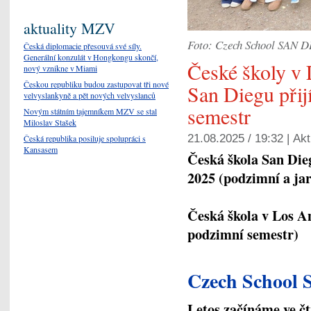
aktuality MZV
Foto: Czech School SAN 
Česká diplomacie přesouvá své síly.
Generální konzulát v Hongkongu skončí,
České školy v 
nový vznikne v Miami
Českou republiku budou zastupovat tři nové
San Diegu přij
velvyslankyně a pět nových velvyslanců
semestr
Novým státním tajemníkem MZV se stal
Miloslav Stašek
21.08.2025 / 19:32 |
Akt
Česká republika posiluje spolupráci s
Kansasem
Česká škola San Dieg
2025 (podzimní a ja
Česká škola v Los An
podzimní semestr)
Czech School
Letos začínáme ve čt