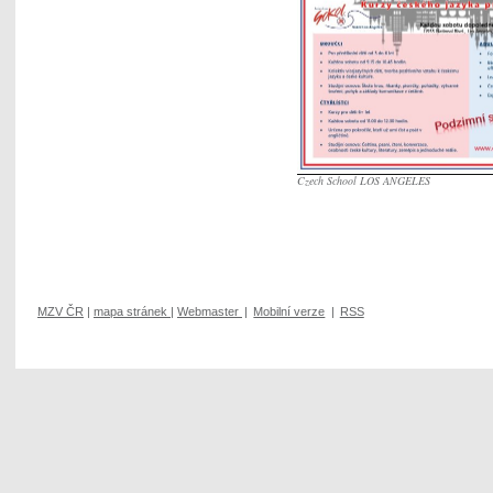
Czech School LOS ANGELES
MZV ČR
|
mapa stránek
|
Webmaster
|
Mobilní verze
|
RSS