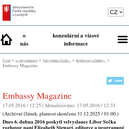
o
konzulární a vízové
nás
informace
>
>
>
>
Úvod
o velvyslanectví
Velvyslanec České...
Rozhovory a články...
Embassy Magazine
Embassy Magazine
17.05.2016 / 12:25 |
Aktualizováno:
17.05.2016 / 12:33
(Archivní článek, platnost skončena 31.12.2025 / 01:00.)
Dnes 6. dubna 2016 poskytl velvyslanec Libor Sečka
rozhovor paní Elizabeth Stewart, editorce a programové