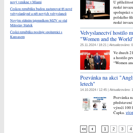
U příležitos
nový vznikne v Miami
ruské invaz
Českou republiku budou zastupovat tři nové
spolupráci 
velvyslankyně a pět nových velvyslanců
polského fi
Novým státním tajemníkem MZV se stal
ruské inva
Miloslav Stašek
Velvyslanectví hostilo m
Česká republika posiluje spolupráci s
Kansasem
"Women and the World
25.11.2024 / 18:21 |
Aktualizováno:
0
Ve dnech 21
a hostilo p
“Women and
Pozvánka na akci "Angli
letech"
14.10.2024 / 12:45 |
Aktualizováno:
1
Pozvánka na
představení
výročí 100 l
Čapka.
víc
1
2
3
4