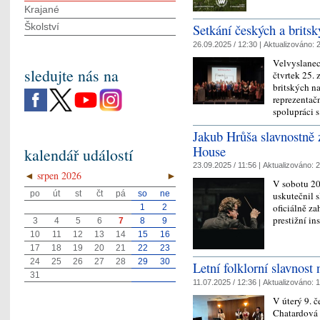
Krajané
Školství
Setkání českých a brits
26.09.2025 / 12:30 |
Aktualizováno:
2
Velvyslanec
sledujte nás na
čtvrtek 25.
britských na
reprezentač
spolupráci 
Jakub Hrůša slavnostně 
House
kalendář událostí
23.09.2025 / 11:56 |
Aktualizováno:
2
◄
srpen 2026
►
V sobotu 20
po
út
st
čt
pá
so
ne
uskutečnil s
oficiálně za
1
2
prestižní in
3
4
5
6
7
8
9
10
11
12
13
14
15
16
17
18
19
20
21
22
23
24
25
26
27
28
29
30
Letní folklorní slavnost
31
11.07.2025 / 12:36 |
Aktualizováno:
1
V úterý 9. 
Chatardová 