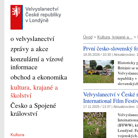
o velvyslanectví
Úvod
>
Kultura, krajané a...
> 
zprávy a akce
První česko-slovenský fol
18.05.2026 / 10:30 |
Aktualizováno:
1
konzulární a vízové
Historicky p
informace
Británii se 
Velvyslanec
obchod a ekonomika
republiky v
slovenský
kultura, krajané a
Velvyslanectví v České 
školství
International Film Fes
Česko a Spojené
17.11.2025 / 13:37 |
Aktualizováno:
1
království
Velvyslanec
Internation
(IFFWW), kte
Londýně. Fes
Kultura
vojenskýc