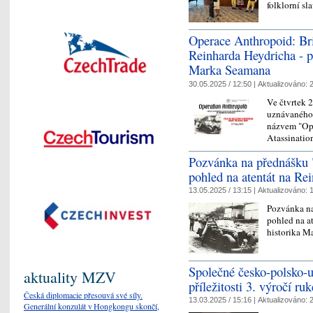
folklorní sl
Operace Anthropoid: Bri
Reinharda Heydricha - p
Marka Seamana
30.05.2025 / 12:50 |
Aktualizováno:
2
Ve čtvrtek 
uznávaného 
názvem "Ope
Atassinatio
Pozvánka na přednášku 
pohled na atentát na Re
13.05.2025 / 13:15 |
Aktualizováno:
1
Pozvánka na
pohled na a
historika 
Společné česko-polsko-u
aktuality MZV
příležitosti 3. výročí ru
Česká diplomacie přesouvá své síly.
13.03.2025 / 15:16 |
Aktualizováno:
2
Generální konzulát v Hongkongu skončí,