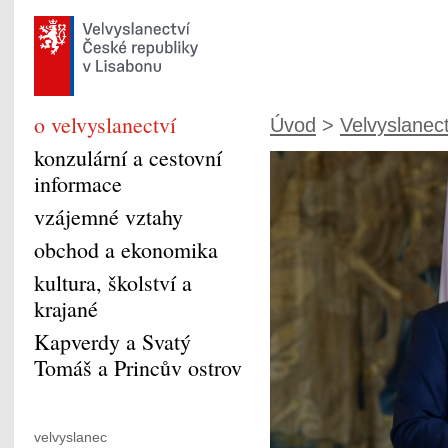
o velvyslanectví
Úvod
>
Velvyslanect
konzulární a cestovní
informace
vzájemné vztahy
obchod a ekonomika
kultura, školství a
krajané
Kapverdy a Svatý
Tomáš a Princův ostrov
velvyslanec