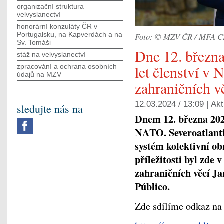
organizační struktura
velvyslanectví
honorární konzuláty ČR v
Portugalsku, na Kapverdách a na
Foto: © MZV ČR / MFA C
Sv. Tomáši
Dne 12. března
stáž na velvyslanectví
let členství v
zpracování a ochrana osobních
údajů na MZV
zahraničních v
12.03.2024 / 13:09 |
Akt
sledujte nás na
Dnem 12. března 2024
NATO. Severoatlanti
systém kolektivní obr
příležitosti byl zde
zahraničních věcí J
Público.
Zde sdílíme odkaz na