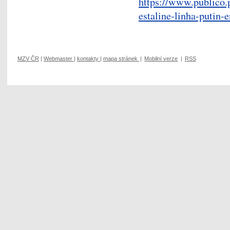
https://www.publico.
estaline-linha-putin-
MZV ČR
|
Webmaster
|
kontakty
|
mapa stránek
|
Mobilní verze
|
RSS