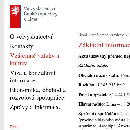
O velvyslanectví
Úvod
>
Vzájemné vztahy a kul
Základní informac
Kontakty
Vzájemné vztahy a
Aktualizovaný přehled nej
kultura
Základní údaje:
Víza a konzulární
Oficiální název státu:
Peruá
informace
Rozloha:
1 285 215 km
2
Ekonomika, obchod a
Počet obyvatel:
34 220 172
rozvojová spolupráce
Hlavní město:
Lima – 11 20
Zprávy a informace
Správní uspořádání:
24 de
(provincie hlavního města L
Apurímac, Arequipa, Ayacuc
Peru