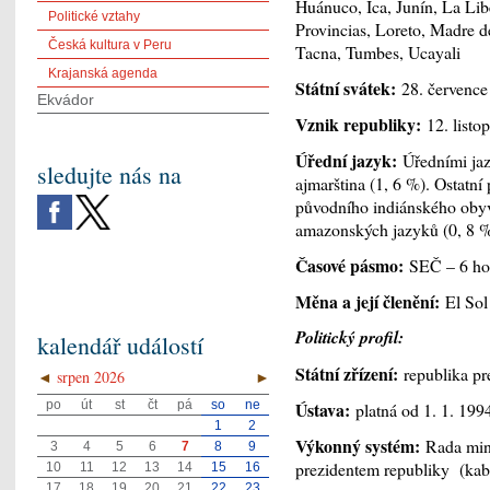
Huánuco, Ica, Junín, La Li
Politické vztahy
Provincias, Loreto, Madre d
Česká kultura v Peru
Tacna, Tumbes, Ucayali
Krajanská agenda
Státní svátek:
28. července 
Ekvádor
Vznik republiky:
12. listo
Úřední jazyk:
Úředními jazy
sledujte nás na
ajmarština (1, 6 %). Ostatní
původního indiánského obyv
amazonských jazyků (0, 8 %
Časové pásmo:
SEČ – 6 hod
Měna a její členění:
El Sol 
Politický profil:
kalendář událostí
Státní zřízení:
republika pr
◄
srpen 2026
►
po
út
st
čt
pá
so
ne
Ústava:
platná od 1. 1. 199
1
2
Výkonný systém:
Rada min
3
4
5
6
7
8
9
prezidentem republiky (kabi
10
11
12
13
14
15
16
17
18
19
20
21
22
23