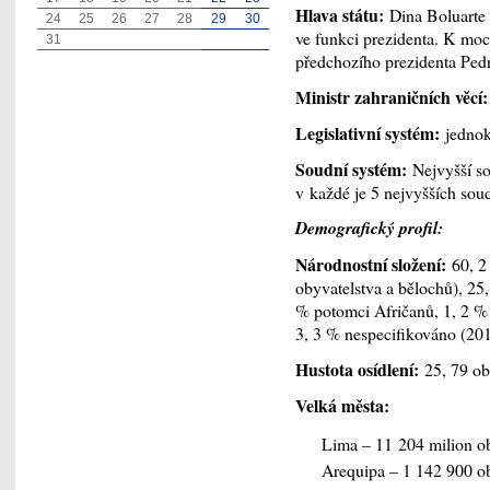
Hlava státu:
Dina Boluarte (
24
25
26
27
28
29
30
ve funkci prezidenta. K moc
31
předchozího prezidenta Pedra 
Ministr zahraničních věcí
Legislativní systém:
jednok
Soudní systém:
Nejvyšší s
v každé je 5 nejvyšších sou
Demografický profil:
Národnostní složení:
60, 2
obyvatelstva a bělochů), 25,
% potomci Afričanů, 1, 2 %
3, 3 % nespecifikováno (20
Hustota osídlení:
25, 79 ob
Velká města:
Lima – 11 204 milion o
Arequipa – 1 142 900 o