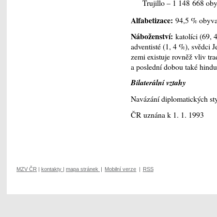
Trujillo – 1 148 668 oby
Alfabetizace:
94,5 % obyvat
Náboženství:
katolíci (69, 
adventisté (1, 4 %), svědci J
zemi existuje rovněž vliv tr
a poslední dobou také hindu
Bilaterální vztahy
Navázání diplomatických st
ČR uznána k 1. 1. 1993
MZV ČR
|
kontakty
|
mapa stránek
|
Mobilní verze
|
RSS