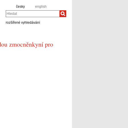
česky
english
Hledat
rozšířené vyhledávání
rdou zmocněnkyní pro