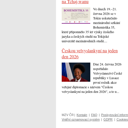
na Tchaj-wanu
Ve dnech 19.–21.
června 2026 se v
Tokiu uskutečnilo
mezinárodní setkání
Bohemistika 35,
které připomnělo 35 let výuky českého
jazyka a českých studií na Tokijské
univerzitě mezinárodních studií....
Českou velvyslankyní na jeden
den 2026
Dne 24. června 2026
uspořádalo
Velvyslanectví České
republiky v Lusace
první ročník akce
veřejné diplomacie s názvem "Českou
velvyslankyní na jeden den 2026", a to u...
MZV ČR
|
Kontakt
|
FAQ
|
Poskytování inform
Vnitřní oznamovací systém
|
GDPR
|
Cookies