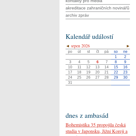
kontakty pro média
akreditace zahraničních novinářů
archiv zpráv
Kalendář událostí
◄
srpen 2026
►
po
út
st
čt
pá
so
ne
1
2
3
4
5
6
7
8
9
10
11
12
13
14
15
16
17
18
19
20
21
22
23
24
25
26
27
28
29
30
31
dnes z ambasád
Bohemistika 35 propojila česká
studia v Japonsku, Jižní Koreji a