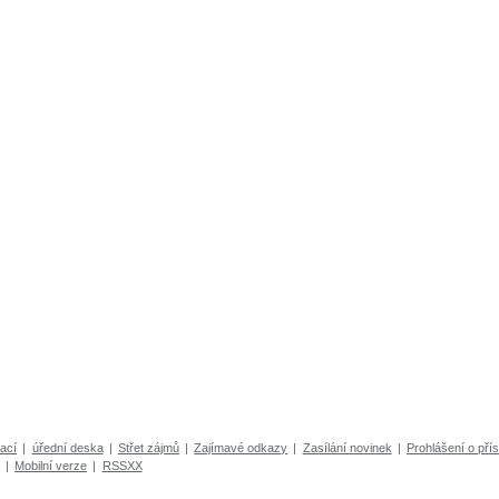
ací
|
úřední deska
|
Střet zájmů
|
Zajímavé odkazy
|
Zasílání novinek
|
Prohlášení o přís
|
Mobilní verze
|
RSSXX