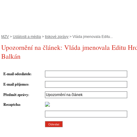
MZV
>
Události a média
>
tiskové zprávy
> Vláda jmenovala Editu...
Upozornění na článek: Vláda jmenovala Editu H
Balkán
E-mail odesílatele
:
E-mail příjemce
:
Předmět zprávy
:
Recaptcha
: