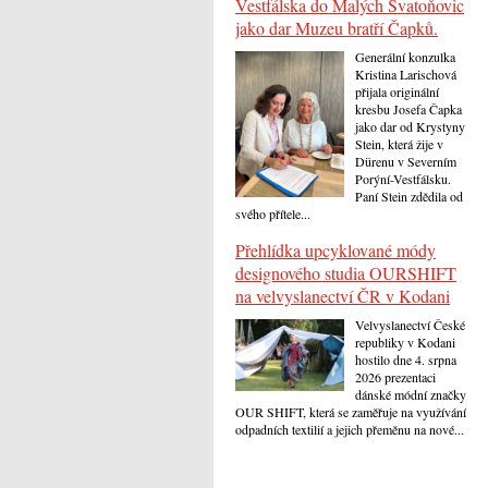
Vestfálska do Malých Svatoňovic
jako dar Muzeu bratří Čapků.
Generální konzulka
Kristina Larischová
přijala originální
kresbu Josefa Čapka
jako dar od Krystyny
Stein, která žije v
Dürenu v Severním
Porýní-Vestfálsku.
Paní Stein zdědila od
svého přítele...
Přehlídka upcyklované módy
designového studia OURSHIFT
na velvyslanectví ČR v Kodani
Velvyslanectví České
republiky v Kodani
hostilo dne 4. srpna
2026 prezentaci
dánské módní značky
OUR SHIFT, která se zaměřuje na využívání
odpadních textilií a jejich přeměnu na nové...