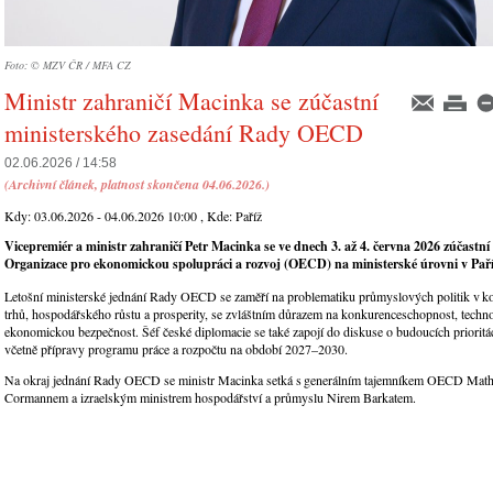
Foto: © MZV ČR / MFA CZ
Ministr zahraničí Macinka se zúčastní
ministerského zasedání Rady OECD
02.06.2026 / 14:58
(Archivní článek, platnost skončena 04.06.2026.)
Kdy:
03.06.2026 - 04.06.2026 10:00
, Kde:
Paříž
Vicepremiér a ministr zahraničí Petr
Macinka
se ve dnech 3. až 4. června 2026 zúčastn
Organizace pro ekonomickou spolupráci a rozvoj (OECD)
na ministerské úrovni v Paří
Letošní ministerské jednání Rady OECD se zaměří na problematiku průmyslových politik v k
trhů, hospodářského růstu a prosperity, se zvláštním důrazem na konkurenceschopnost, techn
ekonomickou bezpečnost. Šéf české diplomacie se také zapojí do diskuse o budoucích prioritá
včetně přípravy programu práce a rozpočtu na období 2027–2030.
Na okraj jednání Rady OECD se ministr Macinka setká s generálním tajemníkem OECD Mat
Cormannem a izraelským ministrem hospodářství a průmyslu Nirem Barkatem.