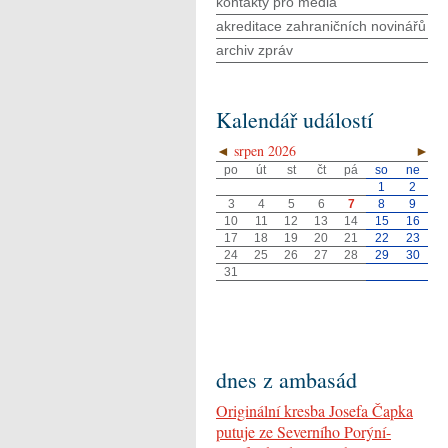
kontakty pro média
akreditace zahraničních novinářů
archiv zpráv
Kalendář událostí
◄
srpen 2026
►
po
út
st
čt
pá
so
ne
1
2
3
4
5
6
7
8
9
10
11
12
13
14
15
16
17
18
19
20
21
22
23
24
25
26
27
28
29
30
31
dnes z ambasád
Originální kresba Josefa Čapka
putuje ze Severního Porýní-