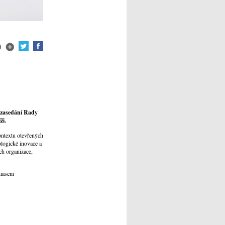
í zasedání Rady
ži.
ontextu otevřených
ologické inovace a
ch organizace,
hiasem