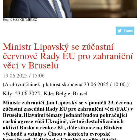
Foto: © MZV ČR / MFA CZ
Ministr Lipavský se zúčastní
červnové Rady EU pro zahraniční
věci v Bruselu
19.06.2025 / 15:06
(Archivní článek, platnost skončena 23.06.2025 / 10:00.)
Kdy:
23.06.2025
, Kde:
Belgie, Brusel
Ministr zahraničí Jan
Lipavský
se v pondělí 23. června
zúčastní zasedání Rady EU pro zahraniční věci (FAC) v
Bruselu. Hlavními tématy jednání budou pokračující
ruská agrese vůči Ukrajině, včetně destabilizačních
aktivit Ruska a reakce EU, dále situace na Blízkém
východě a vztahy s Čínou v kontextu evropské
bezpečnosti. K diskusi o Ukrajině se připojí také