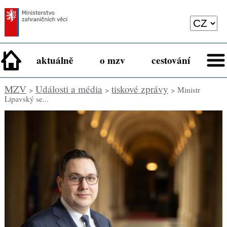
aktuálně
o mzv
cestování
MZV
Události a média
tiskové zprávy
>
>
> Ministr
Lipavský se...