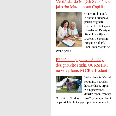
Vestfálska do Malých Svatoňovic
jako dar Muzeu bratří Čapků.
Generální konzulka
Kristina Larischová
přijala originální
kresbu Josefa Čapka
jako dar od Krystyny
Stein, která žije v
Dürenu v Severním
Porýní-Vestfálsku.
Paní Stein zdědila od
svého přítele...
Přehlídka upcyklované módy
designového studia OURSHIFT
na velvyslanectví ČR v Kodani
Velvyslanectví České
republiky v Kodani
hostilo dne 4. srpna
2026 prezentaci
dánské módní značky
OUR SHIFT, která se zaměřuje na využívání
odpadních textilií a jejich přeměnu na nové...