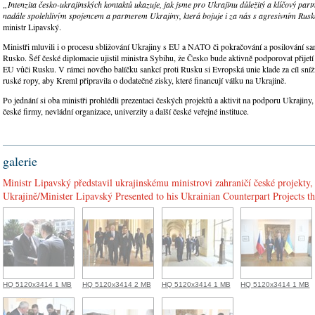
„Intenzita česko-ukrajinských kontaktů ukazuje, jak jsme pro Ukrajinu důležitý a klíčový part
nadále spolehlivým spojencem a partnerem Ukrajiny, která bojuje i za nás s agresivním Rus
ministr Lipavský.
Ministři mluvili i o procesu sbližování Ukrajiny s EU a NATO či pokračování a posilování sa
Rusko. Šéf české diplomacie ujistil ministra Sybihu, že Česko bude aktivně podporovat přijetí
EU vůči Rusku. V rámci nového balíčku sankcí proti Rusku si Evropská unie klade za cíl sníž
ruské ropy, aby Kreml připravila o dodatečné zisky, které financují válku na Ukrajině.
Po jednání si oba ministři prohlédli prezentaci českých projektů a aktivit na podporu Ukrajiny, k
české firmy, nevládní organizace, univerzity a další české veřejné instituce.
galerie
Ministr Lipavský představil ukrajinskému ministrovi zahraničí české projekt
Ukrajině/Minister Lipavský Presented to his Ukrainian Counterpart Projects th
HQ 5120x3414 1 MB
HQ 5120x3414 2 MB
HQ 5120x3414 1 MB
HQ 5120x3414 1 MB