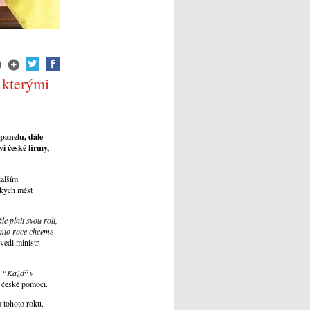
 kterými
 panelu
, dále
vi
české firmy,
dalším
ských měst
e plnit svou roli,
omto roce chceme
vedl ministr
.
“Každý v
k české pomoci.
a tohoto roku.