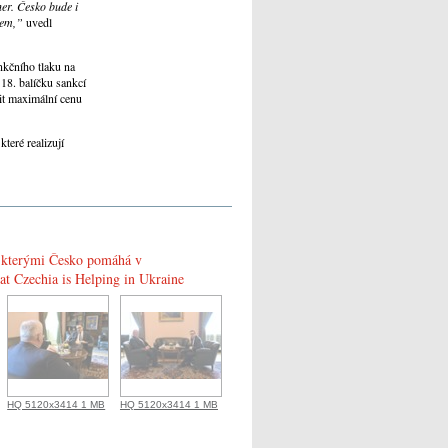
ner. Česko bude i
kem,”
uvedl
nkčního tlaku na
 18. balíčku sankcí
it maximální cenu
teré realizují
y, kterými Česko pomáhá v
at Czechia is Helping in Ukraine
HQ 5120x3414 1 MB
HQ 5120x3414 1 MB