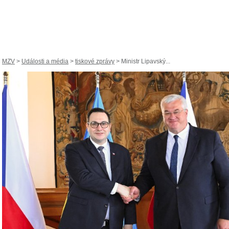
MZV
>
Události a média
>
tiskové zprávy
> Ministr Lipavský...