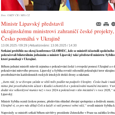
Foto: ©MZV ČR / MFA CZ
Ministr Lipavský představil
ukrajinskému ministrovi zahraničí české projekty,
Česko pomáhá v Ukrajině
13.06.2025 / 09:29 |
Aktualizováno:
13.06.2025 / 14:30
Setkání proběhlo na okraj konference GLOBSEC, kde se ministři účastnili společného
pokračovali bilaterálním jednáním a ministr
Lipavský
také
představil ministru
Sybiho
které pomáhají v Ukrajině.
Během jednání ministři mluvili zejména o pokračování české i evropské pomoci Ukrajině a o 
pokračování mírového procesu. Lipavský a Sybiha rovněž odsoudili pokračující teror ukrajin
prostřednictvím každodenních ruských leteckých útoků drony a raketami.
„Jsem rád, že se Evropa začala ve větší míře podílet na podpoře Ukrajiny. Česko bude i nadál
mimo jiné prostřednictvím účasti v Koalici ochotných a v pokračování muniční iniciativy. V t
dodat více velkorážové munice než v roce 2024 a pokračovat v této iniciativě i v roce 2026,“
u
Lipavský.
Ministr Sybiha ocenil českou pomoc, především ohledně zbrojní spolupráce a dodávek munic
Ukrajině ví, co pro nás dělají Češi a každý si vaší pomoci velmi váží,”
uvedl ministr Sybiha 
Naposledy se ministři setkali během návštěvy prezidente Zelenského v Praze na začátku květn