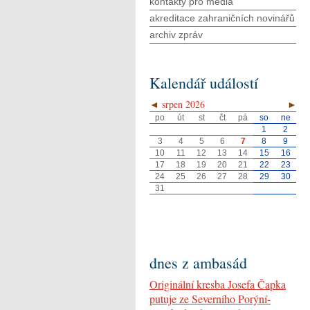
kontakty pro média
akreditace zahraničních novinářů
archiv zpráv
Kalendář událostí
◄
srpen 2026
►
po
út
st
čt
pá
so
ne
1
2
3
4
5
6
7
8
9
10
11
12
13
14
15
16
17
18
19
20
21
22
23
24
25
26
27
28
29
30
31
dnes z ambasád
Originální kresba Josefa Čapka
putuje ze Severního Porýní-