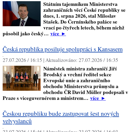
Státním tajemníkem Ministerstva
zahraničních věcí České republiky se
dnes, 1. srpna 2026, stal Miloslav
Stašek. Do Černínského paláce se
vrací po čtyřech letech, během nichž
působil jako český…
více
►
Česká republika posiluje spolupráci s Kansasem
,
27.07.2026 / 16:15 |
Aktualizováno:
27.07.2026 / 16:35
Náměstek ministra zahraničí Jiří
Brodský a vrchní ředitel sekce
Evropské unie a zahraničního
obchodu Ministerstva průmyslu a
obchodu ČR David Müller podepsali v
Praze s viceguvernérem a ministrem…
více
►
Českou republiku bude zastupovat šest nových
velvyslanců
,
23.07.2026 / 15:46 |
Aktualizováno:
23.07.2026 / 16:03