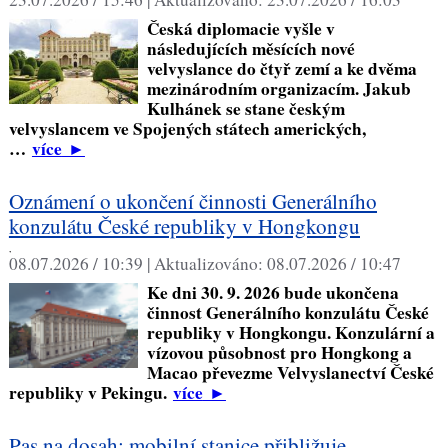
Česká diplomacie vyšle v
následujících měsících nové
velvyslance do čtyř zemí a ke dvěma
mezinárodním organizacím. Jakub
Kulhánek se stane českým
velvyslancem ve Spojených státech amerických,
…
více
►
Oznámení o ukončení činnosti Generálního
konzulátu České republiky v Hongkongu
,
08.07.2026 / 10:39 |
Aktualizováno:
08.07.2026 / 10:47
Ke dni 30. 9. 2026 bude ukončena
činnost Generálního konzulátu České
republiky v Hongkongu. Konzulární a
vízovou působnost pro Hongkong a
Macao převezme Velvyslanectví České
republiky v Pekingu.
více
►
Pas na dosah: mobilní stanice přibližuje