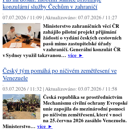
konzulární služby Čechům v zahraničí
,
07.07.2026 / 11:09 |
Aktualizováno:
07.07.2026 / 11:27
Ministerstvo zahraničních věcí ČR
zahájilo pilotní projekt přijímání
žádostí o vydání českých cestovních
pasů mimo zastupitelské úřady
v zahraničí. Generální konzulát ČR
v Sydney využil takzvanou…
více
►
Český tým pomáhá po ničivém zemětřesení ve
Venezuele
,
03.07.2026 / 11:32 |
Aktualizováno:
03.07.2026 / 11:58
Česká republika se prostřednictvím
Mechanismu civilní ochrany Evropské
unie zapojila do mezinárodní pomoci
po ničivém zemětřesení, které v noci
na 25. června 2026 zasáhlo Venezuelu.
Ministerstvo…
více
►