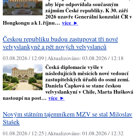
aby lépe odpovídala současným
zájmům České republiky. K 30. září
2026 uzavře Generální konzulát ČR v
Hongkongu a k 1. říjnu…
více
►
Českou republiku budou zastupovat tři nové
velvyslankyně a pět nových velvyslanců
,
03.08.2026 / 12:09 |
Aktualizováno:
03.08.2026 / 12:18
Česká diplomacie vyšle v
následujících měsících nové vedoucí
zastupitelských úřadů do osmi zemí.
Daniela Čapková se stane českou
velvyslankyní v Chile, Marta Hušková
nastoupí na post…
více
►
Novým státním tajemníkem MZV se stal Miloslav
Stašek
,
01.08.2026 / 12:25 |
Aktualizováno:
01.08.2026 / 12:32