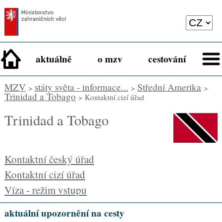
aktuálně
o mzv
cestování
MZV
státy světa - informace...
Střední Amerika
>
>
>
Trinidad a Tobago
> Kontaktní cizí úřad
Trinidad a Tobago
Kontaktní český úřad
Kontaktní cizí úřad
Víza - režim vstupu
aktuální upozornění na cesty