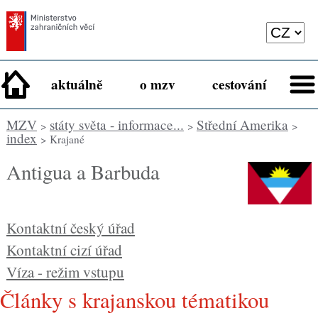
aktuálně
o mzv
cestování
MZV
státy světa - informace...
Střední Amerika
>
>
>
index
> Krajané
Antigua a Barbuda
Kontaktní český úřad
Kontaktní cizí úřad
Víza - režim vstupu
Články s krajanskou tématikou