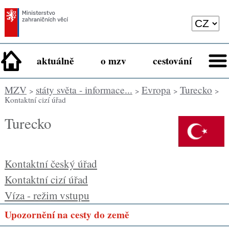
aktuálně
o mzv
cestování
MZV
státy světa - informace...
Evropa
Turecko
>
>
>
>
Kontaktní cizí úřad
Turecko
Kontaktní český úřad
Kontaktní cizí úřad
Víza - režim vstupu
Upozornění na cesty do země