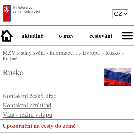
aktuálně
o mzv
cestování
MZV
státy světa - informace...
Evropa
Rusko
>
>
>
>
Krajané
Rusko
Kontaktní český úřad
Kontaktní cizí úřad
Víza - režim vstupu
Upozornění na cesty do země