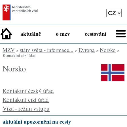
aktuálně
o mzv
cestování
MZV
státy světa - informace...
Evropa
Norsko
>
>
>
>
Kontaktní cizí úřad
Norsko
Kontaktní český úřad
Kontaktní cizí úřad
Víza - režim vstupu
aktuální upozornění na cesty