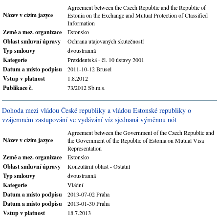
Agreement between the Czech Republic and the Republic of
Název v cizím jazyce
Estonia on the Exchange and Mutual Protection of Classified
Information
Země a mez. organizace
Estonsko
Oblast smluvní úpravy
Ochrana utajovaných skutečností
Typ smlouvy
dvoustranná
Kategorie
Prezidentská - čl. 10 ústavy 2001
Datum a místo podpisu
2011-10-12 Brusel
Vstup v platnost
1.8.2012
Publikace č.
73/2012 Sb.m.s.
Dohoda mezi vládou České republiky a vládou Estonské republiky o
vzájemném zastupování ve vydávání víz sjednaná výměnou nót
Agreement between the Government of the Czech Republic and
Název v cizím jazyce
the Government of the Republic of Estonia on Mutual Visa
Representation
Země a mez. organizace
Estonsko
Oblast smluvní úpravy
Konzulární oblast - Ostatní
Typ smlouvy
dvoustranná
Kategorie
Vládní
Datum a místo podpisu
2013-07-02 Praha
Datum a místo podpisu
2013-01-30 Praha
Vstup v platnost
18.7.2013