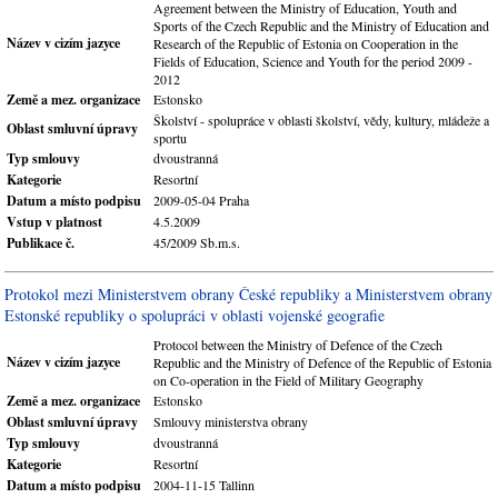
Agreement between the Ministry of Education, Youth and
Sports of the Czech Republic and the Ministry of Education and
Název v cizím jazyce
Research of the Republic of Estonia on Cooperation in the
Fields of Education, Science and Youth for the period 2009 -
2012
Země a mez. organizace
Estonsko
Školství - spolupráce v oblasti školství, vědy, kultury, mládeže a
Oblast smluvní úpravy
sportu
Typ smlouvy
dvoustranná
Kategorie
Resortní
Datum a místo podpisu
2009-05-04 Praha
Vstup v platnost
4.5.2009
Publikace č.
45/2009 Sb.m.s.
Protokol mezi Ministerstvem obrany České republiky a Ministerstvem obrany
Estonské republiky o spolupráci v oblasti vojenské geografie
Protocol between the Ministry of Defence of the Czech
Název v cizím jazyce
Republic and the Ministry of Defence of the Republic of Estonia
on Co-operation in the Field of Military Geography
Země a mez. organizace
Estonsko
Oblast smluvní úpravy
Smlouvy ministerstva obrany
Typ smlouvy
dvoustranná
Kategorie
Resortní
Datum a místo podpisu
2004-11-15 Tallinn