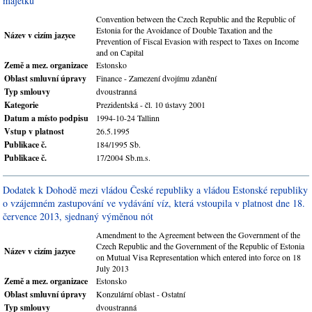
majetku
Convention between the Czech Republic and the Republic of
Estonia for the Avoidance of Double Taxation and the
Název v cizím jazyce
Prevention of Fiscal Evasion with respect to Taxes on Income
and on Capital
Země a mez. organizace
Estonsko
Oblast smluvní úpravy
Finance - Zamezení dvojímu zdanění
Typ smlouvy
dvoustranná
Kategorie
Prezidentská - čl. 10 ústavy 2001
Datum a místo podpisu
1994-10-24 Tallinn
Vstup v platnost
26.5.1995
Publikace č.
184/1995 Sb.
Publikace č.
17/2004 Sb.m.s.
Dodatek k Dohodě mezi vládou České republiky a vládou Estonské republiky
o vzájemném zastupování ve vydávání víz, která vstoupila v platnost dne 18.
července 2013, sjednaný výměnou nót
Amendment to the Agreement between the Government of the
Czech Republic and the Government of the Republic of Estonia
Název v cizím jazyce
on Mutual Visa Representation which entered into force on 18
July 2013
Země a mez. organizace
Estonsko
Oblast smluvní úpravy
Konzulární oblast - Ostatní
Typ smlouvy
dvoustranná