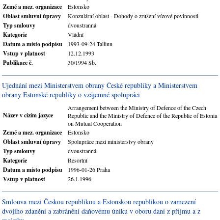
Země a mez. organizace
Estonsko
Oblast smluvní úpravy
Konzulární oblast - Dohody o zrušení vízové povinnosti
Typ smlouvy
dvoustranná
Kategorie
Vládní
Datum a místo podpisu
1993-09-24 Tallinn
Vstup v platnost
12.12.1993
Publikace č.
30/1994 Sb.
Ujednání mezi Ministerstvem obrany České republiky a Ministerstvem
obrany Estonské republiky o vzájemné spolupráci
Arrangement between the Ministry of Defence of the Czech
Název v cizím jazyce
Republic and the Ministry of Defence of the Republic of Estonia
on Mutual Cooperation
Země a mez. organizace
Estonsko
Oblast smluvní úpravy
Spolupráce mezi ministerstvy obrany
Typ smlouvy
dvoustranná
Kategorie
Resortní
Datum a místo podpisu
1996-01-26 Praha
Vstup v platnost
26.1.1996
Smlouva mezi Českou republikou a Estonskou republikou o zamezení
dvojího zdanění a zabránění daňovému úniku v oboru daní z příjmu a z