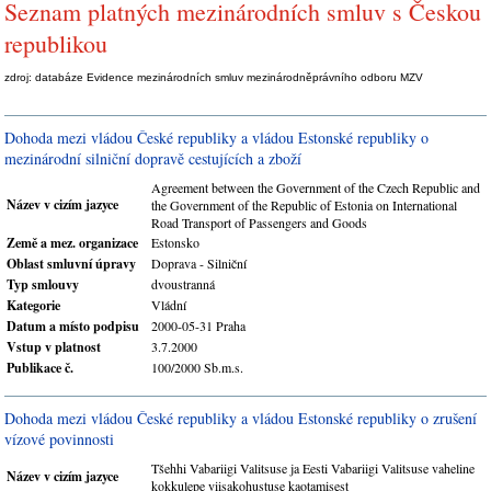
Seznam platných mezinárodních smluv s Českou
republikou
zdroj: databáze Evidence mezinárodních smluv mezinárodněprávního odboru MZV
Dohoda mezi vládou České republiky a vládou Estonské republiky o
mezinárodní silniční dopravě cestujících a zboží
Agreement between the Government of the Czech Republic and
Název v cizím jazyce
the Government of the Republic of Estonia on International
Road Transport of Passengers and Goods
Země a mez. organizace
Estonsko
Oblast smluvní úpravy
Doprava - Silniční
Typ smlouvy
dvoustranná
Kategorie
Vládní
Datum a místo podpisu
2000-05-31 Praha
Vstup v platnost
3.7.2000
Publikace č.
100/2000 Sb.m.s.
Dohoda mezi vládou České republiky a vládou Estonské republiky o zrušení
vízové povinnosti
Tšehhi Vabariigi Valitsuse ja Eesti Vabariigi Valitsuse vaheline
Název v cizím jazyce
kokkulepe viisakohustuse kaotamisest