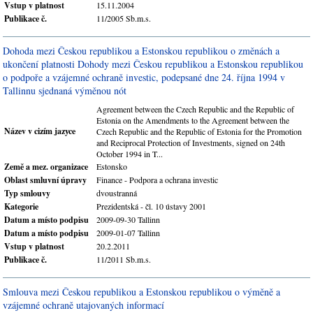
Vstup v platnost
15.11.2004
Publikace č.
11/2005 Sb.m.s.
Dohoda mezi Českou republikou a Estonskou republikou o změnách a
ukončení platnosti Dohody mezi Českou republikou a Estonskou republikou
o podpoře a vzájemné ochraně investic, podepsané dne 24. října 1994 v
Tallinnu sjednaná výměnou nót
Agreement between the Czech Republic and the Republic of
Estonia on the Amendments to the Agreement between the
Název v cizím jazyce
Czech Republic and the Republic of Estonia for the Promotion
and Reciprocal Protection of Investments, signed on 24th
October 1994 in T...
Země a mez. organizace
Estonsko
Oblast smluvní úpravy
Finance - Podpora a ochrana investic
Typ smlouvy
dvoustranná
Kategorie
Prezidentská - čl. 10 ústavy 2001
Datum a místo podpisu
2009-09-30 Tallinn
Datum a místo podpisu
2009-01-07 Tallinn
Vstup v platnost
20.2.2011
Publikace č.
11/2011 Sb.m.s.
Smlouva mezi Českou republikou a Estonskou republikou o výměně a
vzájemné ochraně utajovaných informací