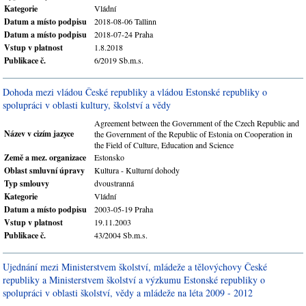
Kategorie
Vládní
Datum a místo podpisu
2018-08-06 Tallinn
Datum a místo podpisu
2018-07-24 Praha
Vstup v platnost
1.8.2018
Publikace č.
6/2019 Sb.m.s.
Dohoda mezi vládou České republiky a vládou Estonské republiky o
spolupráci v oblasti kultury, školství a vědy
Agreement between the Government of the Czech Republic and
Název v cizím jazyce
the Government of the Republic of Estonia on Cooperation in
the Field of Culture, Education and Science
Země a mez. organizace
Estonsko
Oblast smluvní úpravy
Kultura - Kulturní dohody
Typ smlouvy
dvoustranná
Kategorie
Vládní
Datum a místo podpisu
2003-05-19 Praha
Vstup v platnost
19.11.2003
Publikace č.
43/2004 Sb.m.s.
Ujednání mezi Ministerstvem školství, mládeže a tělovýchovy České
republiky a Ministerstvem školství a výzkumu Estonské republiky o
spolupráci v oblasti školství, vědy a mládeže na léta 2009 - 2012