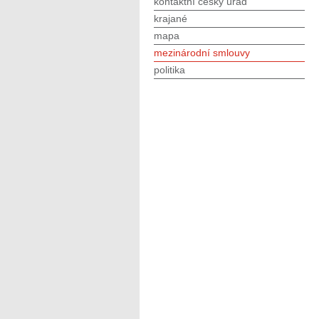
kontaktní český úřad
krajané
mapa
mezinárodní smlouvy
politika