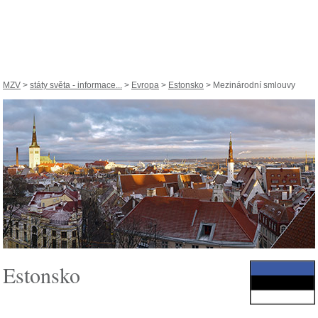
MZV
>
státy světa - informace...
>
Evropa
>
Estonsko
> Mezinárodní smlouvy
Estonsko