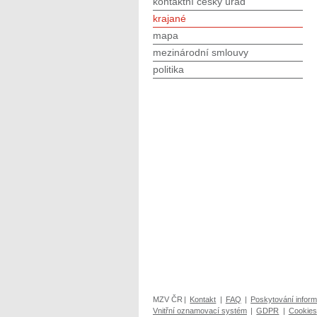
kontaktní český úřad
krajané
mapa
mezinárodní smlouvy
politika
MZV ČR
|
Kontakt
|
FAQ
|
Poskytování inform
Vnitřní oznamovací systém
|
GDPR
|
Cookies