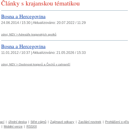
Články s krajanskou tématikou
Bosna a Hercegovina
24.06.2014 / 15:30 |
Aktualizováno:
20.07.2022 / 11:29
zdroj: MZV > Adresáře krajanských spolků
Bosna a Hercegovina
11.01.2012 / 10:37 |
Aktualizováno:
21.05.2026 / 15:33
zdroj: MZV > Osobnosti krajanů a Čechů v zahraničí
ací
|
úřední deska
|
Střet zájmů
|
Zajímavé odkazy
|
Zasílání novinek
|
Prohlášení o přís
|
Mobilní verze
|
RSSXX