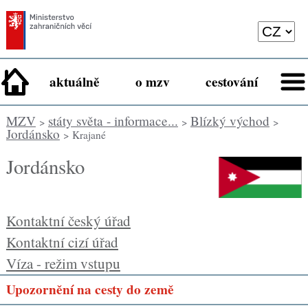
aktuálně
o mzv
cestování
MZV
státy světa - informace...
Blízký východ
>
>
>
Jordánsko
> Krajané
Jordánsko
Kontaktní český úřad
Kontaktní cizí úřad
Víza - režim vstupu
Upozornění na cesty do země