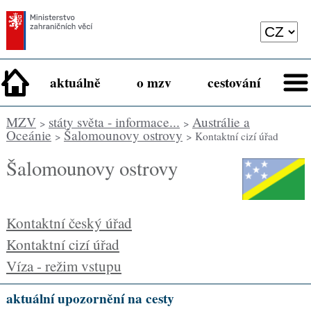
aktuálně
o mzv
cestování
MZV
státy světa - informace...
Austrálie a
>
>
Oceánie
Šalomounovy ostrovy
>
> Kontaktní cizí úřad
Šalomounovy ostrovy
Kontaktní český úřad
Kontaktní cizí úřad
Víza - režim vstupu
aktuální upozornění na cesty