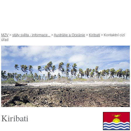
MZV
>
státy světa - informace...
>
Austrálie a Oceánie
>
Kiribati
> Kontaktní cizí
úřad
Kiribati