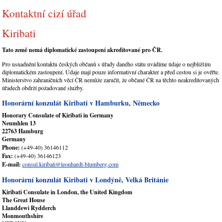
Kontaktní cizí úřad
Kiribati
Tato země nemá diplomatické zastoupení akreditované pro ČR.
Pro usnadnění kontaktu českých občanů s úřady daného státu uvádíme údaje o nejbližším
diplomatickém zastoupení. Údaje mají pouze informativní charakter a před cestou si je ověřte.
Ministerstvo zahraničních věcí ČR nemůže zaručit, že občané ČR na těchto neakreditovaných
úřadech obdrží požadované služby.
Honorární konzulát Kiribati v Hamburku, Německo
Honorary Consulate of Kiribati in Germany
Neumhlen 13
22763 Hamburg
Germany
Phone:
(+49-40) 36146112
Fax:
(+49-40) 36146123
E-mail:
consul.kiribati@leonhardt-blumberg.com
Honorární konzulát Kiribati v Londýně, Velká Británie
Kiribati Consulate in London, the United Kingdom
The Great House
Llanddewi Rydderch
Monmouthshire