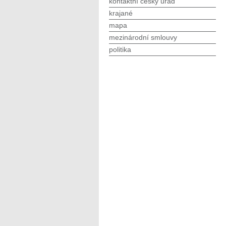
kontaktní český úřad
krajané
mapa
mezinárodní smlouvy
politika