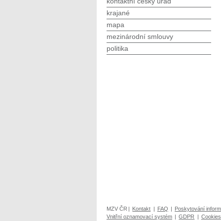
kontaktní český úřad
krajané
mapa
mezinárodní smlouvy
politika
MZV ČR
|
Kontakt
|
FAQ
|
Poskytování inform
Vnitřní oznamovací systém
|
GDPR
|
Cookies