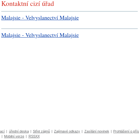
Kontaktní cizí úřad
Malajsie - Velvyslanectví Malajsie
Malajsie - Velvyslanectví Malajsie
ací
|
úřední deska
|
Střet zájmů
|
Zajímavé odkazy
|
Zasílání novinek
|
Prohlášení o přís
|
Mobilní verze
|
RSSXX