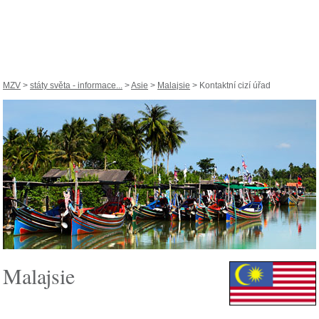
MZV
>
státy světa - informace...
>
Asie
>
Malajsie
> Kontaktní cizí úřad
Malajsie