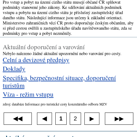
Pro vstup a pobyt na území cizího státu musejí občané ČR splňovat
podmínky stanovené jeho zákony. Ke sdělování aktuálních podmínek
vstupu a pobytu na území cizího státu je příslušný zastupitelský úřad
daného státu. Následující informace jsou určeny k základní orientaci.
Ministerstvo zahraničních věcí ČR proto doporučuje českým občanům, aby
si před cestou ověřili u zastupitelského úřadu navštěvovaného státu, zda se
podmínky pro vstup a pobyt nezměnily.
Aktuální doporučení a varování
Nebylo nalezeno žádné aktuální upozornění nebo varování pro cesty.
Celní a devizové předpisy
Doklady
Specifika, bezpečnostní situace, doporučení
turistům
Víza - režim vstupu
zdroj: databáze Informace pro turistické cesty konzulárního odboru MZV
◀◀
1
2
▶▶
◀
▶