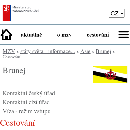
aktuálně
o mzv
cestování
MZV
státy světa - informace...
Asie
Brunej
>
>
>
>
Cestování
Brunej
Kontaktní český úřad
Kontaktní cizí úřad
Víza - režim vstupu
cestování