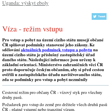
Uganda: výskyt eboly
Víza - režim vstupu
Pro vstup a pobyt na území cizího státu musejí občané
ČR splňovat podmínky stanovené jeho zákony. Ke
sdělování
aktuálních podmínek vstupu a pobytu
na
území cizího státu je příslušný zastupitelský úřad
daného státu. Následující informace jsou určeny k
základní orientaci. Ministerstvo zahraničních věcí ČR
proto doporučuje českým občanům, aby si před cestou
ověřili u zastupitelského úřadu navštěvovaného státu,
zda se podmínky pro vstup a pobyt nezměnily
Cestovní režim pro občany ČR - vízový styk pro všechny
druhy pasů.
Požadavek pro vstup do země pro držitele všech druhů pasů
ČR - platné vstupní nebo tranzitní vízum.