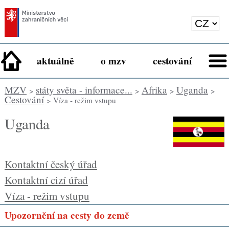
aktuálně
o mzv
cestování
MZV
státy světa - informace...
Afrika
Uganda
>
>
>
>
Cestování
> Víza - režim vstupu
Uganda
Kontaktní český úřad
Kontaktní cizí úřad
Víza - režim vstupu
Upozornění na cesty do země