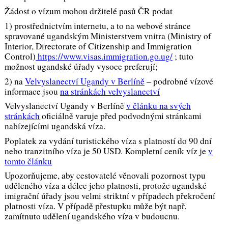
Žádost o vízum mohou držitelé pasů ČR podat
1) prostřednictvím internetu, a to na webové stránce
spravované ugandským Ministerstvem vnitra (Ministry of
Interior, Directorate of Citizenship and Immigration
Control)
https://www.visas.immigration.go.ug/
; tuto
možnost ugandské úřady vysoce preferují;
2) na
Velvyslanectví Ugandy v Berlíně
– podrobné vízové
informace jsou
na stránkách velvyslanectví
Velvyslanectví Ugandy v Berlíně
v článku na svých
stránkách
oficiálně varuje před podvodnými stránkami
nabízejícími ugandská víza.
Poplatek za vydání turistického víza s platností do 90 dní
nebo tranzitního víza je 50 USD. Kompletní ceník víz je
v
tomto článku
Upozorňujeme, aby cestovatelé věnovali pozornost typu
uděleného víza a délce jeho platnosti, protože ugandské
imigrační úřady jsou velmi striktní v případech překročení
platnosti víza. V případě přestupku může být např.
zamítnuto udělení ugandského víza v budoucnu.