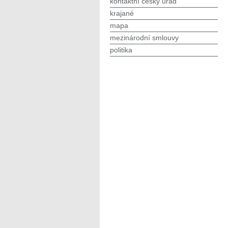
kontaktní český úřad
krajané
mapa
mezinárodní smlouvy
politika