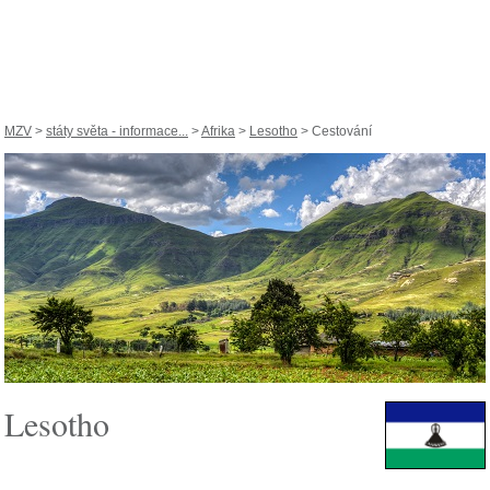
MZV
>
státy světa - informace...
>
Afrika
>
Lesotho
> Cestování
Lesotho