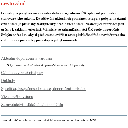
cestování
Pro vstup a pobyt na území cizího státu musejí občané ČR splňovat podmínky
stanovené jeho zákony. Ke sdělování aktuálních podmínek vstupu a pobytu na území
cizího státu je příslušný zastupitelský úřad daného státu. Následující informace jsou
určeny k základní orientaci. Ministerstvo zahraničních věcí ČR proto doporučuje
českým občanům, aby si před cestou ověřili u zastupitelského úřadu navštěvovaného
státu, zda se podmínky pro vstup a pobyt nezměnily.
Aktuální doporučení a varování
Nebylo nalezeno žádné aktuální upozornění nebo varování pro cesty.
Celní a devizové předpisy
Doklady
Specifika, bezpečnostní situace, doporučení turistům
Víza - režim vstupu
Zdravotnictví - důležitá telefonní čísla
zdroj: databáze Informace pro turistické cesty konzulárního odboru MZV