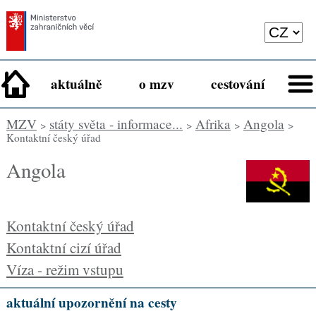
aktuálně
o mzv
cestování
MZV
státy světa - informace...
Afrika
Angola
>
>
>
>
Kontaktní český úřad
Angola
Kontaktní český úřad
Kontaktní cizí úřad
Víza - režim vstupu
aktuální upozornění na cesty