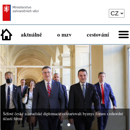
aktuálně
o mzv
cestování
Šéfové české a izraelské diplomacie odstartovali byznys fórum s rekordní
účastí firem