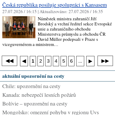
Česká republika posiluje spolupráci s Kansasem
27.07.2026 / 16:15 |
Aktualizováno:
27.07.2026 / 16:35
Náměstek ministra zahraničí Jiří
Brodský a vrchní ředitel sekce Evropské
unie a zahraničního obchodu
Ministerstva průmyslu a obchodu ČR
David Müller podepsali v Praze s
viceguvernérem a ministrem…
◀◀
▶▶
◀
...
1
2
3
4
5
6
▶
aktuální upozornění na cesty
Chile: upozornění na cesty
Kanada: nebezpečí lesních požárů
Bolívie – upozornění na cesty
Mongolsko: omezení pohybu v regionu Uvs