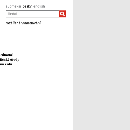
suomeksi
česky
english
Hledat
rozšířené vyhledávání
jednotné
itelské úřady
lům řadu