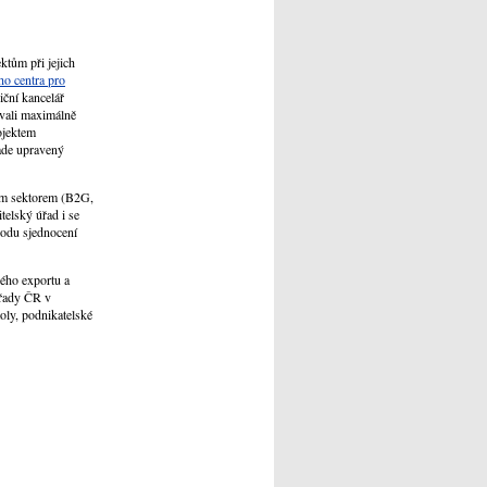
tům při jejich
ho centra pro
iční kancelář
ovali maximálně
ojektem
ade upravený
ním sektorem (B2G,
elský úřad i se
vodu sjednocení
ého exportu a
úřady ČR v
oly, podnikatelské