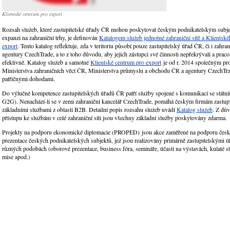
Klientské centrum pro export
Rozsah služeb, které zastupitelské úřady ČR mohou poskytovat českým podnikatelským subjek
expanzi na zahraniční trhy, je definován
Katalogem služeb jednotné zahraniční sítě a Klientské
export
. Tento katalog reflektuje, zda v teritoriu působí pouze zastupitelský úřad ČR, či i zahran
agentury CzechTrade, a to z toho důvodu, aby jejich zástupci své činnosti nepřekrývali a prac
efektivně. Katalog služeb a samotné
Klientské centrum pro export
je od r. 2014 společným pr
Ministerstva zahraničních věcí ČR, Ministerstva průmyslu a obchodu ČR a agentury CzechTr
patřičnými dohodami.
Do výlučné kompetence zastupitelských úřadů ČR patří služby spojené s komunikací se stát
G2G). Nenachází-li se v zemi zahraniční kancelář CzechTrade, pomáhá českým firmám zastupit
základními službami z oblasti B2B. Detailní popis rozsahu služeb uvádí
Katalog služeb
. Z dů
přístupu ke službám v celé zahraniční síti jsou všechny základní služby poskytovány zdarma.
Projekty na podporu ekonomické diplomacie (PROPED) jsou akce zaměřené na podporu česk
prezentace českých podnikatelských subjektů, jež jsou realizovány primárně zastupitelskými 
různých podobách (oborové prezentace, business fóra, semináře, účasti na výstavách, kulaté st
mise apod.)