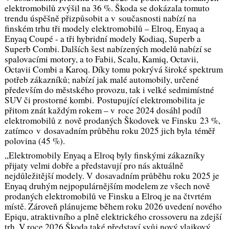
elektromobilů zvýšil na 36 %. Škoda se dokázala tomuto
trendu úspěšně přizpůsobit a v současnosti nabízí na
finském trhu tři modely elektromobilů – Elroq, Enyaq a
Enyaq Coupé - a tři hybridní modely Kodiaq, Superb a
Superb Combi. Dalších šest nabízených modelů nabízí se
spalovacími motory, a to Fabii, Scalu, Kamiq, Octavii,
Octavii Combi a Karoq. Díky tomu pokrývá široké spektrum
potřeb zákazníků; nabízí jak malé automobily, určené
především do městského provozu, tak i velké sedmimístné
SUV či prostorné kombi. Postupující elektromobilita je
přitom znát každým rokem – v roce 2024 dosáhl podíl
elektromobilů z nově prodaných Škodovek ve Finsku 23 %,
zatímco v dosavadním průběhu roku 2025 jich byla téměř
polovina (45 %).
„Elektromobily Enyaq a Elroq byly finskými zákazníky
přijaty velmi dobře a představují pro nás aktuálně
nejdůležitější modely. V dosavadním průběhu roku 2025 je
Enyaq druhým nejpopulárnějším modelem ze všech nově
prodaných elektromobilů ve Finsku a Elroq je na čtvrtém
místě. Zároveň plánujeme během roku 2026 uvedení nového
Epiqu, atraktivního a plně elektrického crossoveru na zdejší
trh. V roce 2026 Škoda také představí svůj nový vlajkový