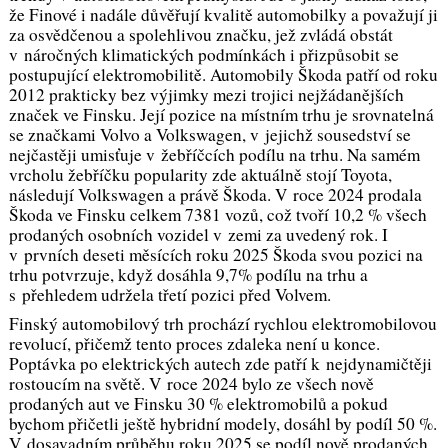
že Finové i nadále důvěřují kvalitě automobilky a považují ji
za osvědčenou a spolehlivou značku, jež zvládá obstát
v náročných klimatických podmínkách i přizpůsobit se
postupující elektromobilitě. Automobily Škoda patří od roku
2012 prakticky bez výjimky mezi trojici nejžádanějších
značek ve Finsku. Její pozice na místním trhu je srovnatelná
se značkami Volvo a Volkswagen, v jejichž sousedství se
nejčastěji umisťuje v žebříčcích podílu na trhu. Na samém
vrcholu žebříčku popularity zde aktuálně stojí Toyota,
následují Volkswagen a právě Škoda. V roce 2024 prodala
Škoda ve Finsku celkem 7381 vozů, což tvoří 10,2 % všech
prodaných osobních vozidel v zemi za uvedený rok. I
v prvních deseti měsících roku 2025 Škoda svou pozici na
trhu potvrzuje, když dosáhla 9,7% podílu na trhu a
s přehledem udržela třetí pozici před Volvem.
Finský automobilový trh prochází rychlou elektromobilovou
revolucí, přičemž tento proces zdaleka není u konce.
Poptávka po elektrických autech zde patří k nejdynamičtěji
rostoucím na světě. V roce 2024 bylo ze všech nově
prodaných aut ve Finsku 30 % elektromobilů a pokud
bychom přičetli ještě hybridní modely, dosáhl by podíl 50 %.
V dosavadním průběhu roku 2025 se podíl nově prodaných