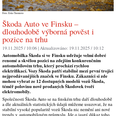
Foto: Esko Tuomisto
Škoda Auto ve Finsku –
dlouhodobě výborná pověst i
pozice na trhu
19.11.2025 / 10:06 |
Aktualizováno:
19.11.2025 / 10:12
Automobilka Škoda si ve Finsku udržuje velmi dobré
renomé a skvělou pozici na zdejším konkurenčním
automobilovém trhu, který prochází rychlou
elektrifikací. Vozy Škoda patří stabilně mezi první trojici
nejprodávanějších značek ve Finsku. Zákazníci si zde
mohou vybrat ze 12 dostupných modelů vozů Škoda,
téměř polovinu nově prodaných Škodovek tvoří
elektromobily.
Společnosti Škoda Auto se na finském trhu daří dlouhodobě
a dle aktuálních statistických údajů můžeme usuzovat, že na
stabilní vysoké popularitě vozů Škoda nic nemění ani nové
trendy v automobilovém průmyslu. Jde o jasný důkaz toho,