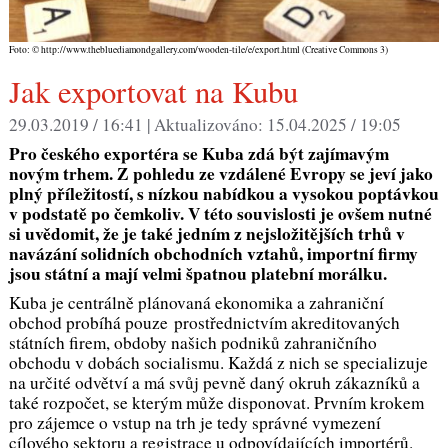
Foto: © http://www.thebluediamondgallery.com/wooden-tile/e/export.html (Creative Commons 3)
Jak exportovat na Kubu
29.03.2019 / 16:41 |
Aktualizováno:
15.04.2025 / 19:05
Pro českého exportéra se Kuba zdá být zajímavým
novým trhem. Z pohledu ze vzdálené Evropy se jeví jako
plný příležitostí, s nízkou nabídkou a vysokou poptávkou
v podstatě po čemkoliv. V této souvislosti je ovšem nutné
si uvědomit, že je také jedním z nejsložitějších trhů v
navázání solidních obchodních vztahů, importní firmy
jsou státní a mají velmi špatnou platební morálku.
Kuba je centrálně plánovaná ekonomika a zahraniční
obchod probíhá pouze prostřednictvím akreditovaných
státních firem, obdoby našich podniků zahraničního
obchodu v dobách socialismu. Každá z nich se specializuje
na určité odvětví a má svůj pevně daný okruh zákazníků a
také rozpočet, se kterým může disponovat. Prvním krokem
pro zájemce o vstup na trh je tedy správné vymezení
cílového sektoru a registrace u odpovídajících importérů.