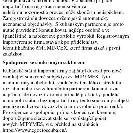
se dojednává konkrétní obchod. V opačném případě
importní firma registraci nemusí věnovat
náležitou pozornost a proces může skončit i neúspěchem.
Zaregistrování u dovozce ovšem ještě automaticky
neznamená objednávky. S kubánským partnerem je proto
nutné pravidelně komunikovat, nejlépe osobně a ve
španělštině, a nabízet své portfolio výrobků. Registrovaným
importérem se firma stává až po přidělení tzv.
identifikačního čísla MINCEX, které firma získá s první
zakázkou.
Spolupráce se soukromým sektorem
Kubánské státní importní firmy zajišťují dovoz i pro nově
vznikající soukromé subjekty tzv. MIPYMES. Tyto
manufaktury a obchodní společnosti malého a středního
rozsahu mohou se zahraničním partnerem komunikovat
napřímo, ale dovoz i v tomto případě prakticky podléhá
monopolu státu a bez importní firmy tento soukromý subjekt
nemůže realizovat dovoz zboží ani výrobních prostředků.
Pro zájemce o spolupráci přímo s konečným klientem,
doporučujeme sledovat stále se rozrůstající počet
nových MIPYMES, viz. přehled na stránkách
https://www.negocioscuba.cu/.