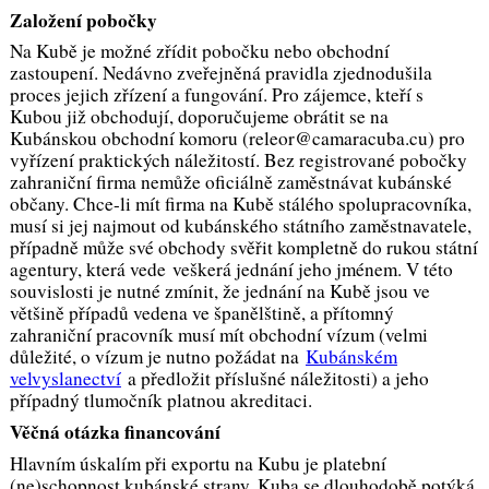
Založení pobočky
Na Kubě je možné zřídit pobočku nebo obchodní
zastoupení. Nedávno zveřejněná pravidla zjednodušila
proces jejich zřízení a fungování. Pro zájemce, kteří s
Kubou již obchodují, doporučujeme obrátit se na
Kubánskou obchodní komoru (releor@camaracuba.cu) pro
vyřízení praktických náležitostí. Bez registrované pobočky
zahraniční firma nemůže oficiálně zaměstnávat kubánské
občany. Chce-li mít firma na Kubě stálého spolupracovníka,
musí si jej najmout od kubánského státního zaměstnavatele,
případně může své obchody svěřit kompletně do rukou státní
agentury, která vede veškerá jednání jeho jménem. V této
souvislosti je nutné zmínit, že jednání na Kubě jsou ve
většině případů vedena ve španělštině, a přítomný
zahraniční pracovník musí mít obchodní vízum (velmi
důležité, o vízum je nutno požádat na
Kubánském
velvyslanectví
a předložit příslušné náležitosti) a jeho
případný tlumočník platnou akreditaci.
Věčná otázka financování
Hlavním úskalím při exportu na Kubu je platební
(ne)schopnost kubánské strany. Kuba se dlouhodobě potýká