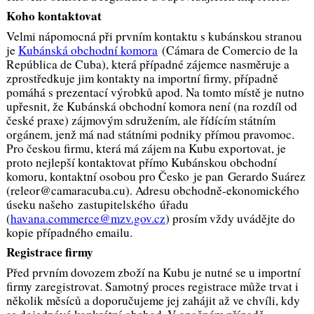
Koho kontaktovat
Velmi nápomocná při prvním kontaktu s kubánskou stranou
je
Kubánská obchodní komora
(Cámara de Comercio de la
República de Cuba), která případné zájemce nasměruje a
zprostředkuje jim kontakty na importní firmy, případně
pomáhá s prezentací výrobků apod. Na tomto místě je nutno
upřesnit, že Kubánská obchodní komora není (na rozdíl od
české praxe) zájmovým sdružením, ale řídícím státním
orgánem, jenž má nad státními podniky přímou pravomoc.
Pro českou firmu, která má zájem na Kubu exportovat, je
proto nejlepší kontaktovat přímo Kubánskou obchodní
komoru, kontaktní osobou pro Česko je pan Gerardo Suárez
(releor@camaracuba.cu). Adresu obchodně-ekonomického
úseku našeho zastupitelského úřadu
(
havana.commerce@mzv.gov.cz
) prosím vždy uvádějte do
kopie případného emailu.
Registrace firmy
Před prvním dovozem zboží na Kubu je nutné se u importní
firmy zaregistrovat. Samotný proces registrace může trvat i
několik měsíců a doporučujeme jej zahájit až ve chvíli, kdy