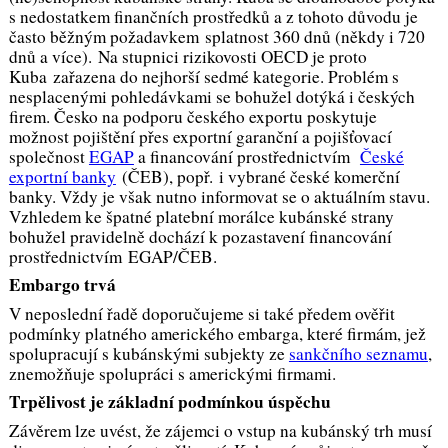
s nedostatkem finančních prostředků a z tohoto důvodu je
často běžným požadavkem splatnost 360 dnů (někdy i 720
dnů a více). Na stupnici rizikovosti OECD je proto
Kuba zařazena do nejhorší sedmé kategorie. Problém s
nesplacenými pohledávkami se bohužel dotýká i českých
firem. Česko na podporu českého exportu poskytuje
možnost pojištění přes exportní garanční a pojišťovací
společnost
EGAP
a financování prostřednictvím
České
exportní banky
(ČEB), popř. i vybrané české komerční
banky. Vždy je však nutno informovat se o aktuálním stavu.
Vzhledem ke špatné platební morálce kubánské strany
bohužel pravidelně dochází k pozastavení financování
prostřednictvím EGAP/ČEB.
Embargo trvá
V neposlední řadě doporučujeme si také předem ověřit
podmínky platného amerického embarga, které firmám, jež
spolupracují s kubánskými subjekty ze
sankčního seznamu
,
znemožňuje spolupráci s americkými firmami.
Trpělivost je základní podmínkou úspěchu
Závěrem lze uvést, že zájemci o vstup na kubánský trh musí