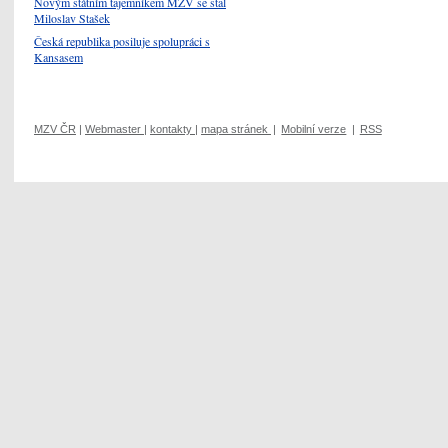
Novým státním tajemníkem MZV se stal
Miloslav Stašek
Česká republika posiluje spolupráci s
Kansasem
MZV ČR
|
Webmaster
|
kontakty
|
mapa stránek
|
Mobilní verze
|
RSS