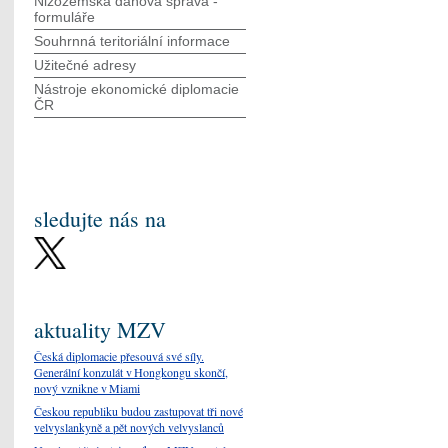
Nizozemská daňová správa -
formuláře
Souhrnná teritoriální informace
Užitečné adresy
Nástroje ekonomické diplomacie
ČR
sledujte nás na
aktuality MZV
Česká diplomacie přesouvá své síly.
Generální konzulát v Hongkongu skončí,
nový vznikne v Miami
Českou republiku budou zastupovat tři nové
velvyslankyně a pět nových velvyslanců