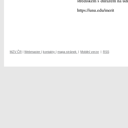
střediskem s důrazem na udr
https://unu.edu/merit
MZV ČR
|
Webmaster
|
kontakty
|
mapa stránek
|
Mobilní verze
|
RSS