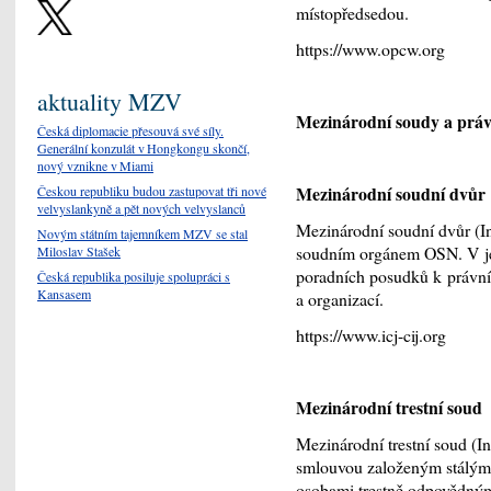
místopředsedou.
https://www.opcw.org
aktuality MZV
Mezinárodní soudy a právn
Česká diplomacie přesouvá své síly.
Generální konzulát v Hongkongu skončí,
nový vznikne v Miami
Mezinárodní soudní dvůr
Českou republiku budou zastupovat tři nové
velvyslankyně a pět nových velvyslanců
Mezinárodní soudní dvůr (In
Novým státním tajemníkem MZV se stal
soudním orgánem OSN. V jeh
Miloslav Stašek
poradních posudků k právní
Česká republika posiluje spolupráci s
Kansasem
a organizací.
https://www.icj-cij.org
Mezinárodní trestní soud
Mezinárodní trestní soud (I
smlouvou založeným stálým
osobami trestně odpovědnými