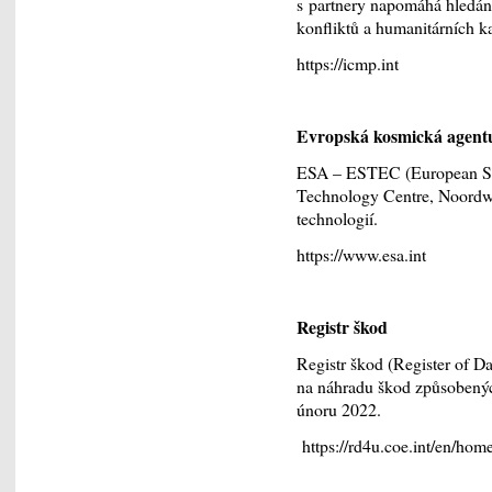
s partnery napomáhá hledán
konfliktů a humanitárních ka
https://icmp.int
Evropská kosmická agent
ESA – ESTEC (European Sp
Technology Centre, Noordwi
technologií.
https://www.esa.int
Registr škod
Registr škod (Register of D
na náhradu škod způsobenýc
únoru 2022.
https://rd4u.coe.int/en/hom