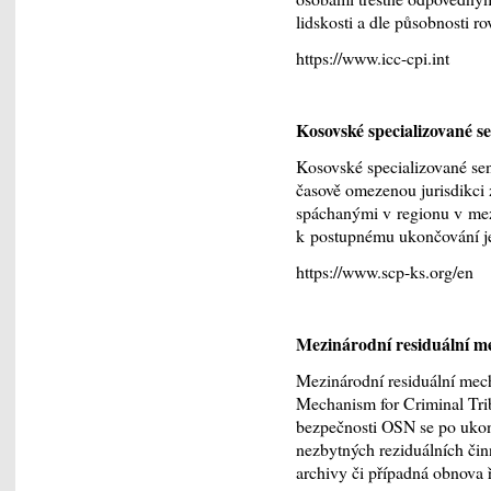
lidskosti a dle působnosti ro
https://www.icc-cpi.int
Kosovské specializované s
Kosovské specializované se
časově omezenou jurisdikci 
spáchanými v regionu v mez
k postupnému ukončování jej
https://www.scp-ks.org/en
Mezinárodní residuální me
Mezinárodní residuální mecha
Mechanism for Criminal Tri
bezpečnosti OSN se po uko
nezbytných reziduálních činn
archivy či případná obnova ř