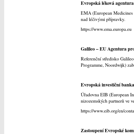
Evropská léková agentur
EMA (European Medicines A
nad léčivými přípravky.
https://www.ema.europa.eu
Galileo – EU Agentura p
Referenční středisko Galile
Programme, Noordwijk) zabe
Evropská investiční bank
Úřadovna EIB (European Inv
nizozemských partnerů ve ve
https://www.eib.org/en/conta
Zastoupení Evropské kom