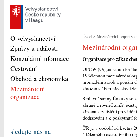
O velvyslanectví
Úvod
> Mezinárodní organizace
Mezinárodní orga
Zprávy a události
Konzulární informace
Organizace pro zákaz ch
Cestování
OPCW (Organisation for the
193člennou mezinárodní org
Obchod a ekonomika
hromadění zásob a použití c
Mezinárodní
zároveň stálým představite
organizace
Smluvní strany Úmluvy se z
zbraně a rovněž zničit exis
zřízena k zajištění provádě
dodržování a k poskytnutí f
ČR je v období od května 
sledujte nás na
41členného exekutivního or