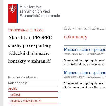
informace a akce
Úvod
>
Informační nástroje...
dokumenty
Aktuality a PROPED
služby pro exportéry
Memorandum o spolupr
vědecká diplomacie
20.04.2012 / 13:10 |
Aktualizováno:
0
kontakty v zahraničí
Memorandum o spolupráci mezi 
exportní bankou, a.s. uzavřené 
Memorandum o spolupr
Novinky z ambasád
20.04.2012 / 13:20 |
Aktualizováno:
0
Kalendář akcí
Memorandum o spolupráci mezi 
školou ekonomickou v Praze uz
Archiv
události
novinky z velvyslanectví