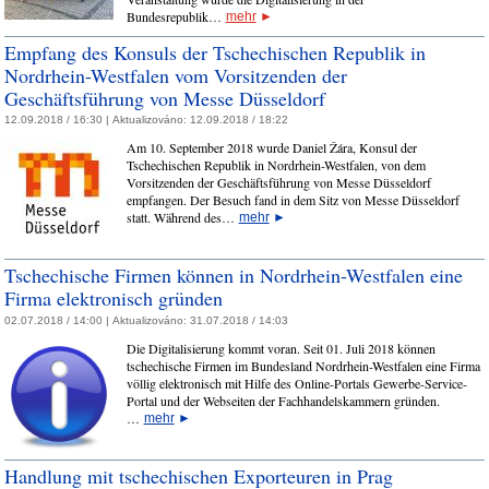
Bundesrepublik…
mehr
►
Empfang des Konsuls der Tschechischen Republik in
Nordrhein-Westfalen vom Vorsitzenden der
Geschäftsführung von Messe Düsseldorf
12.09.2018 / 16:30 |
Aktualizováno:
12.09.2018 / 18:22
Am 10. September 2018 wurde Daniel Žára, Konsul der
Tschechischen Republik in Nordrhein-Westfalen, von dem
Vorsitzenden der Geschäftsführung von Messe Düsseldorf
empfangen. Der Besuch fand in dem Sitz von Messe Düsseldorf
statt. Während des…
mehr
►
Tschechische Firmen können in Nordrhein-Westfalen eine
Firma elektronisch gründen
02.07.2018 / 14:00 |
Aktualizováno:
31.07.2018 / 14:03
Die Digitalisierung kommt voran. Seit 01. Juli 2018 können
tschechische Firmen im Bundesland Nordrhein-Westfalen eine Firma
völlig elektronisch mit Hilfe des Online-Portals Gewerbe-Service-
Portal und der Webseiten der Fachhandelskammern gründen.
…
mehr
►
Handlung mit tschechischen Exporteuren in Prag