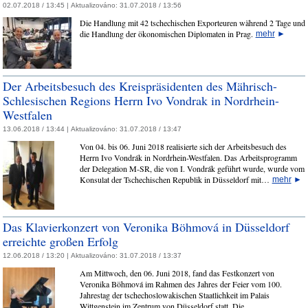
02.07.2018 / 13:45 |
Aktualizováno:
31.07.2018 / 13:56
Die Handlung mit 42 tschechischen Exporteuren während 2 Tage und
die Handlung der ökonomischen Diplomaten in Prag.
mehr
►
Der Arbeitsbesuch des Kreispräsidenten des Mährisch-
Schlesischen Regions Herrn Ivo Vondrak in Nordrhein-
Westfalen
13.06.2018 / 13:44 |
Aktualizováno:
31.07.2018 / 13:47
Von 04. bis 06. Juni 2018 realisierte sich der Arbeitsbesuch des
Herrn Ivo Vondrák in Nordrhein-Westfalen. Das Arbeitsprogramm
der Delegation M-SR, die von I. Vondrák geführt wurde, wurde vom
Konsulat der Tschechischen Republik in Düsseldorf mit…
mehr
►
Das Klavierkonzert von Veronika Böhmová in Düsseldorf
erreichte großen Erfolg
12.06.2018 / 13:20 |
Aktualizováno:
31.07.2018 / 13:37
Am Mittwoch, den 06. Juni 2018, fand das Festkonzert von
Veronika Böhmová im Rahmen des Jahres der Feier vom 100.
Jahrestag der tschechoslowakischen Staatlichkeit im Palais
Wittgenstein im Zentrum von Düsseldorf statt. Die