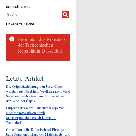
deutsch
česky
Suchen
Erweiterte Suche
Letzte Artikel
Die Originalzeichnung von Josef Čapek
wandert aus Nordrhein-Westfalen nach Malé
Svatoňovice als Geschenk für das Museum
der Gebrüder Čapek.
Empfang des Konsularischen Korps von
Nordrhein-Westfalen durch
Ministerpräsident Hendrik Wüst in
Warendorf
Generalkonsulin K. Larischová Ehrengast
beim Sommerempfang der Mittelstands- und