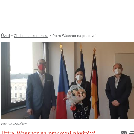
Úvod
>
Obchod a ekonomika
> Petra Wassner na pracovní...
Foto: GK Düsseldorf
Petra Wassner na pracovní návštěvě