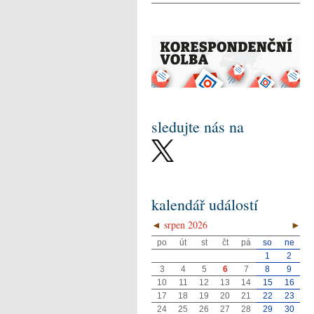
sledujte nás na
kalendář událostí
◄
srpen 2026
►
po
út
st
čt
pá
so
ne
1
2
3
4
5
6
7
8
9
10
11
12
13
14
15
16
17
18
19
20
21
22
23
24
25
26
27
28
29
30