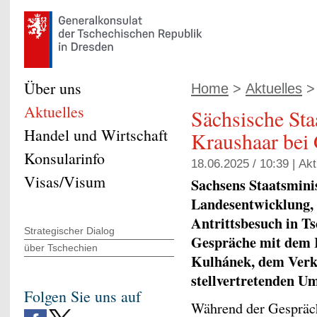
Über uns
Home
>
Aktuelles
> 
Aktuelles
Sächsische Sta
Handel und Wirtschaft
Kraushaar bei 
Konsularinfo
18.06.2025 / 10:39 |
Akt
Visas/Visum
Sachsens Staatsminis
Landesentwicklung, 
Antrittsbesuch in Ts
Strategischer Dialog
Gespräche mit dem 
über Tschechien
Kulhánek, dem Verk
stellvertretenden U
Folgen Sie uns auf
Während der Gespräc