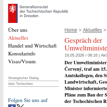
Über uns
Home
>
Aktuelles
> 
Aktuelles
Gespräch der
Handel und Wirtschaft
Umweltministe
Konsularinfo
19.05.2026 / 08:16 |
Akt
Visas/Visum
Der Umweltminister 
Červený, traf am 15.
Amtskollegen, den S
Strategischer Dialog
Landwirtschaft, Ge
über Tschechien
Minister informierte
Pläne zum Bau der St
Folgen Sie uns auf
der Tschechischen Re