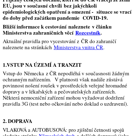
EU, jsou v současné chvíli bez jakýchkoli
epidemiologických opatření a omezení - situace se vrací
do doby před začátkem pandemie COVID-19.
Bližší informace k cestování naleznete v článku
Ministerstva zahraničních věcí
Rozcestník
.
Aktuální pravidla pro vycestování z ČR do zahraničí
naleznete na stránkách
Ministerstva vnitra ČR
.
1.VSTUP NA ÚZEMÍ A TRANZIT
Vstup do Německa z ČR nepodléhá v současnosti žádným
ochranným nařízením. V platnosti však nadále zůstává
povinnost nošení roušek v prostředcích veřejné hromadné
dopravy a v lékařských a pečovatelských zařízeních.
Některá nemocniční zařízení mohou vyžadovat dodržení
pravidla 3G (test nebo očkování nebo doklad o uzdravení).
2. DOPRAVA
VLAKOVÁ a AUTOBUSOVÁ: pro zjištění četnosti spojů
sledujte stránky
Německých drah
a dalších dopravců (jako