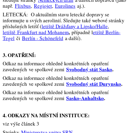
např.
Flixbus
,
Regiojet
,
Eurolines
aj.).
LETECKÁ: O aktuálním stavu letecké dopravy se
informujte u svých aerolinií. Sledujte také webové stránky
příslušných letišť (
letiště Drážďany a Lipsko/Halle
,
,
letiště
Frankfurt nad Mohanem
případně l
etiště Berlín-
Tegel
či
Berlín - Schönefeld
a další).
3. OPATŘENÍ:
Odkaz na informace ohledně konkrétních opatření
Svobodný stát Sasko
.
zavedených ve spolkové zemi
Odkaz na informace ohledně konkrétních opatření
Svobodný stát Durynsko
.
zavedených ve spolkové zemi
Odkaz na informace ohledně konkrétních opatření
Sasko-Anhaltsko
.
zavedených ve spolkové zemi
4. ODKAZY NA MÍSTNÍ INSTITUCE:
viz výše článek 3
Stránky
Ministerstva vnitra SRN