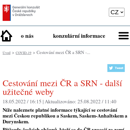
o nás
konzulární informace
>
> Cestování mezi ČR a SRN -...
Úvod
COVID-19
Cestování mezi ČR a SRN - další
užitečné weby
18.05.2022 / 16:15 |
Aktualizováno:
25.08.2022 / 11:40
Níže naleznete platné informace týkající se cestování
mezi Českou republikou a Saskem, Saskem-Anhaltskem a
Durynskem.
Příjezdy českých občanů, kteří se do ČR vracejí ze zemí