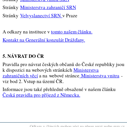
Stránky
Ministerstva zahraničí SRN
Stránky
Velvyslanectví SRN
v Praze
A odkazy na instituce v
tomto našem článku.
Kontakt na Generální konzulát Drážďany.
5. NÁVRAT DO ČR
Pravidla pro návrat českých občanů do České republiky jsou
k dispozici na webových stránkách
Ministerstva
zahraničních věcí
a na webové stránce
Ministerstva vnitra
-
viz bod 2. Vstup na území ČR.
Informace jsou také přehledně obsažené v našem článku
Česká pravidla pro příjezd z Německa.
Odkazy v článcích mohou vést na plnou verzi webu mzv.cz