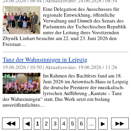
24.06.2026 / 08:44 |
Aktualizováno:
24.06.2026 / 08:54
Eine Delegation des Ausschusses für
regionale Entwicklung, öffentliche
Verwaltung und Umwelt des Senats des
Parlaments der Tschechischen Republik
unter der Leitung ihres Vorsitzenden
Zbyněk Linhart besuchte am 22. und 23. Juni 2026 den
Freistaat…
Tanz der Wahnsinnigen in Leipzig
19.06.2026 / 10:50 |
Aktualizováno:
19.06.2026 / 11:26
Im Rahmen des Bachfests fand am 18.
Juni 2026 im Ariowitsch-Haus in Leipzig
die deutsche Premiere der musikalisch-
lyrischen Aufführung „Kantate – Tanz
der Wahnsinnigen“ statt. Das Werk setzt ein bislang
unveröffentlichtes…
◀◀
▶▶
◀
...
1
2
3
4
5
6
▶