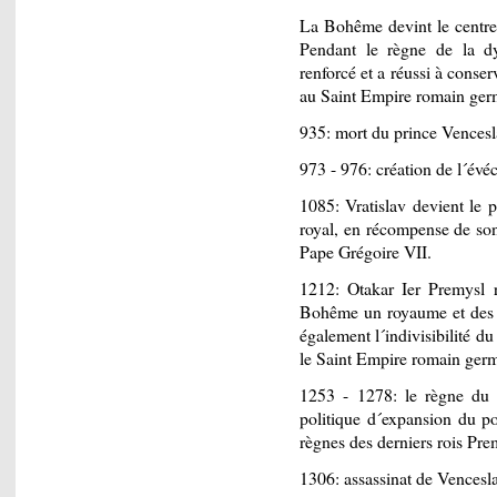
La Bohême devint le centre
Pendant le règne de la dy
renforcé et a réussi à conse
au Saint Empire romain ger
935: mort du prince Vencesl
973 - 976: création de l´év
1085: Vratislav devient le p
royal, en récompense de son
Pape Grégoire VII.
1212: Otakar Ier Premysl r
Bohême un royaume et des p
également l´indivisibilité d
le Saint Empire romain ger
1253 - 1278: le règne du p
politique d´expansion du po
règnes des derniers rois Pre
1306: assassinat de Venceslas