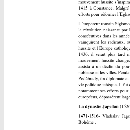
mouvement hussite s´inspira
1415 à Constance. Malgré s
efforts pour réformer l´Eglis
L´empereur romain Sigismon
la révolution naissante par 
consécutives dans les année
vainquirent les radicaux, 
hussite et l´Europe catholi
1436; il serait plus tard
mouvement hussite changea
assista à un déclin du pouv
noblesse et les villes. Pend
Poděbrady, fin diplomate et 
vie politique tchèque. Il fu
notamment ses efforts pour é
européens, dépassèrent large
La dynastie Jagellon
(1526
1471-1516- Vladislav Jage
Bohême .