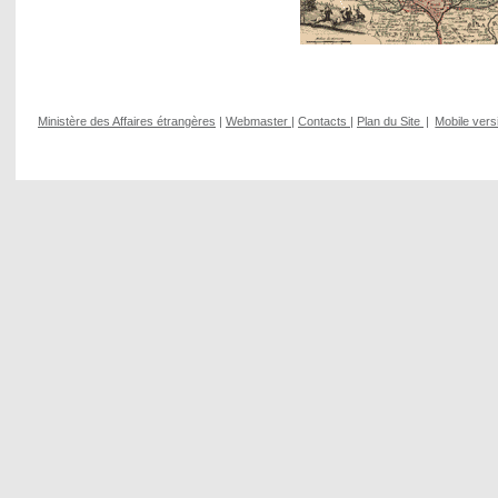
Ministère des Affaires étrangères
|
Webmaster
|
Contacts
|
Plan du Site
|
Mobile vers