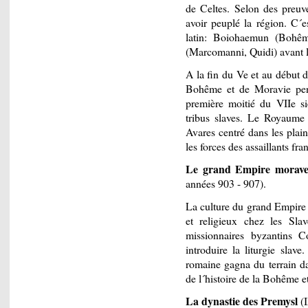
de Celtes. Selon des preuve
avoir peuplé la région. C´
latin: Boiohaemun (Bohême
(Marcomanni, Quidi) avant l
A la fin du Ve et au début du
Bohême et de Moravie pend
première moitié du VIIe si
tribus slaves. Le Royaume
Avares centré dans les plaine
les forces des assaillants fra
Le grand Empire morav
années 903 - 907).
La culture du grand Empire 
et religieux chez les Sl
missionnaires byzantins 
introduire la liturgie slave
romaine gagna du terrain da
de l´histoire de la Bohême e
La dynastie des Premysl
(I