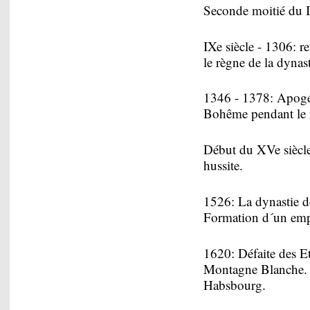
Seconde moitié du IX
IXe siècle - 1306: r
le règne de la dynas
1346 - 1378: Apogé
Bohême pendant le r
Début du XVe siècle
hussite.
1526: La dynastie 
Formation d´un empi
1620: Défaite des Et
Montagne Blanche. P
Habsbourg.