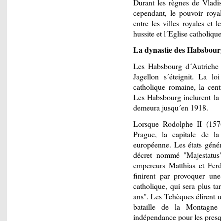
Durant les règnes de Vladis
cependant, le pouvoir royal
entre les villes royales et l
hussite et l´Eglise catholiqu
La dynastie des Habsbour
Les Habsbourg d´Autriche 
Jagellon s´éteignit. La l
catholique romaine, la cent
Les Habsbourg inclurent la
demeura jusqu´en 1918.
Lorsque Rodolphe II (157
Prague, la capitale de l
européenne. Les états géné
décret nommé "Majestatus"
empereurs Matthias et Ferdi
finirent par provoquer une
catholique, qui sera plus 
ans". Les Tchèques élirent u
bataille de la Montagn
indépendance pour les presqu