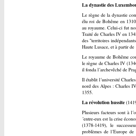
La dynastie des Luxembo
Le règne de la dynastie c
élu roi de Bohême en 1310.
au royaume. Celui-ci fut n
Traité de Charles IV en 13
des "territoires indépendants
Haute Lusace, et à partir de
Le royaume de Bohême conn
le règne de Charles IV (134
il fonda l´archevêché de Pra
Il établit l´université Charle
nord des Alpes : Charles 
1355.
La révolution hussite
(1419
Plusieurs facteurs sont à l
´entre-eux est la crise éco
(1378-1419), le successeu
problèmes de l´Europe de l