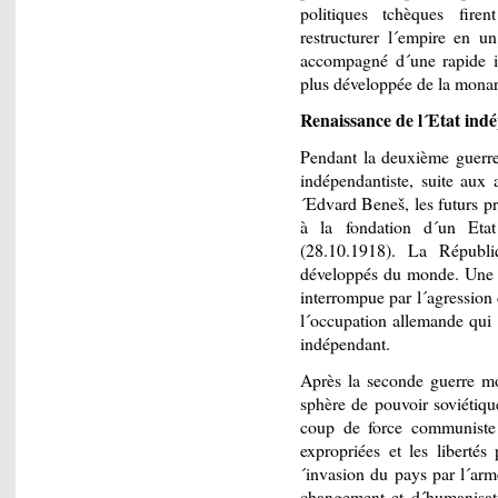
politiques tchèques fire
restructurer l´empire en un
accompagné d´une rapide in
plus développée de la monar
Renaissance de l´Etat ind
Pendant la deuxième guerre 
indépendantiste, suite aux
´Edvard Beneš, les futurs pr
à la fondation d´un Eta
(28.10.1918). La Républi
développés du monde. Une p
interrompue par l´agression
l´occupation allemande qui 
indépendant.
Après la seconde guerre mon
sphère de pouvoir soviétiqu
coup de force communiste e
expropriées et les libertés
´invasion du pays par l´arm
changement et d´humanisati