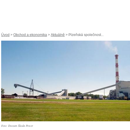
Úvod
>
Obchod a ekonomika
>
Aktuálně
> Plzeňská společnost...
Foto: Doosan Škoda Power