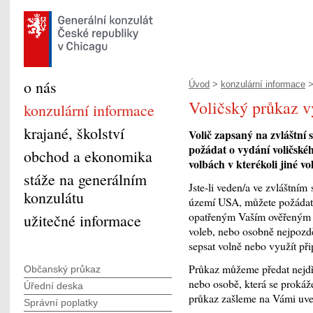
o nás
Úvod
>
konzulární informace
Voličský průkaz 
konzulární informace
krajané, školství
Volič zapsaný na zvláštní
požádat o vydání voličské
obchod a ekonomika
volbách v kterékoli jiné vo
stáže na generálním
Jste-li veden/a ve zvláštní
konzulátu
území USA, můžete požádat
opatřeným Vaším ověřeným 
užitečné informace
voleb, nebo osobně nejpozd
sepsat volně nebo využít př
Průkaz můžeme předat nejdř
Občanský průkaz
nebo osobě, která se proká
Úřední deska
průkaz zašleme na Vámi uve
Správní poplatky