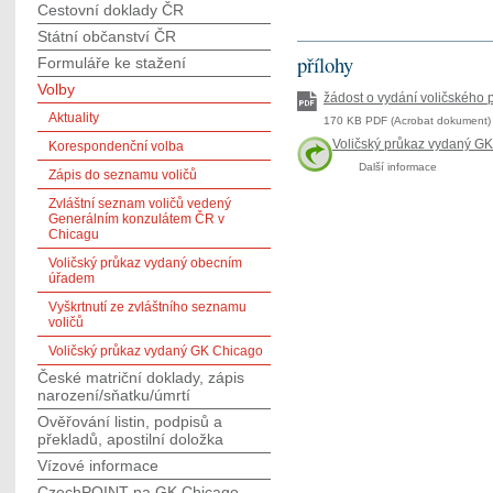
Cestovní doklady ČR
Státní občanství ČR
přílohy
Formuláře ke stažení
Volby
žádost o vydání voličského 
Aktuality
170 KB PDF (Acrobat dokument) 
Voličský průkaz vydaný G
Korespondenční volba
Další informace
Zápis do seznamu voličů
Zvláštní seznam voličů vedený
Generálním konzulátem ČR v
Chicagu
Voličský průkaz vydaný obecním
úřadem
Vyškrtnutí ze zvláštního seznamu
voličů
Voličský průkaz vydaný GK Chicago
České matriční doklady, zápis
narození/sňatku/úmrtí
Ověřování listin, podpisů a
překladů, apostilní doložka
Vízové informace
CzechPOINT na GK Chicago