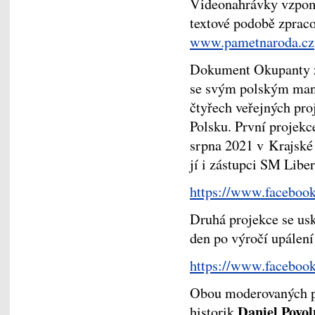
Videonahrávky vzpomí
textové podobě zprac
www.pametnaroda.cz
Dokument Okupanty z 
se svým polským manž
čtyřech veřejných pro
Polsku. První projekc
srpna 2021 v Krajské 
jí i zástupci SM Libe
https://www.faceboo
Druhá projekce se usk
den po výročí upálení
https://www.faceboo
Obou moderovaných pr
Daniel Povol
historik