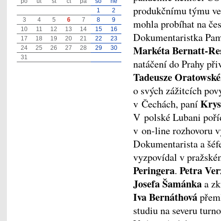
po
út
st
čt
pá
so
ne
produkčnímu týmu vel
1
2
3
4
5
6
7
8
9
mohla probíhat na čes
10
11
12
13
14
15
16
Dokumentaristka Pamě
17
18
19
20
21
22
23
Markéta Bernatt-Re
24
25
26
27
28
29
30
31
natáčení do Prahy při
Tadeusze Oratowsk
o svých zážitcích povy
Krys
v Čechách, paní
V polské Lubani poří
v on-line rozhovoru 
Dokumentarista a šéf
vyzpovídal v pražské
Peringera
Petra Ver
.
Josefa Šamánka
a zk
Iva Bernáthová
přeml
studiu na severu tur