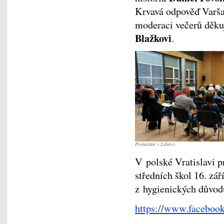
Krvavá odpověď Varša
moderaci večerů děk
Blažkovi
.
Promítání v Liberci
V polské Vratislavi 
středních škol 16. zá
z hygienických důvodů
https://www.faceboo