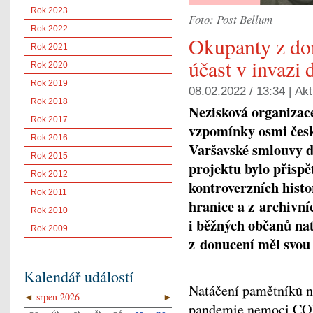
Rok 2023
Foto: Post Bellum
Rok 2022
Okupanty z do
Rok 2021
účast v invazi
Rok 2020
Rok 2019
08.02.2022 / 13:34 |
Akt
Rok 2018
Nezisková organizac
Rok 2017
vzpomínky osmi česk
Rok 2016
Varšavské smlouvy d
Rok 2015
projektu bylo přispě
Rok 2012
kontroverzních histo
Rok 2011
hranice a z archivní
Rok 2010
i běžných občanů na
Rok 2009
z donucení měl svou 
Kalendář událostí
Natáčení pamětníků n
◄
srpen 2026
►
pandemie nemoci CO