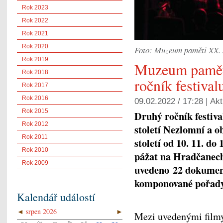
Rok 2023
Rok 2022
Rok 2021
Rok 2020
Foto: Muzeum paměti XX. st
Rok 2019
Muzeum paměti 
Rok 2018
ročník festiva
Rok 2017
Rok 2016
09.02.2022 / 17:28 |
Akt
Rok 2015
Druhý ročník festiv
Rok 2012
století Nezlomní a 
Rok 2011
století
od 10. 11. do 
Rok 2010
pážat na Hradčanech
Rok 2009
uvedeno
22 dokument
komponované pořad
Kalendář událostí
◄
srpen 2026
►
Mezi uvedenými filmy