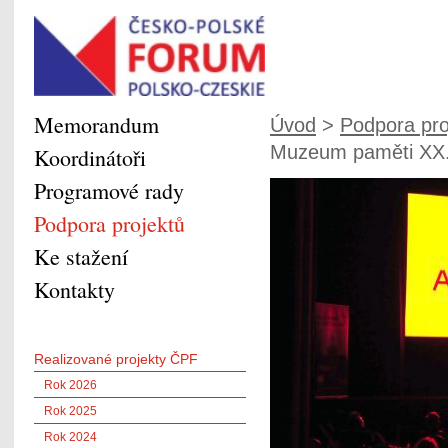
Memorandum
Úvod
>
Podpora pro
Muzeum paměti XX. s
Koordinátoři
Programové rady
Podpora projektů
Ke stažení
Kontakty
Realizované projekty ČPF
Rok 2026
Rok 2025
Rok 2024