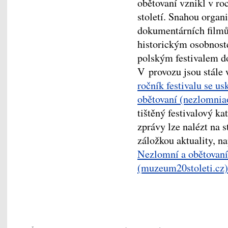
obětovaní vznikl v r
století. Snahou organ
dokumentárních film
historickým osobnoste
polským festivalem 
V provozu jsou stále 
ročník festivalu se u
obětovaní (nezlomnia
tištěný festivalový ka
zprávy lze nalézt na 
záložkou aktuality, n
Nezlomní a obětovaní
(muzeum20stoleti.cz)