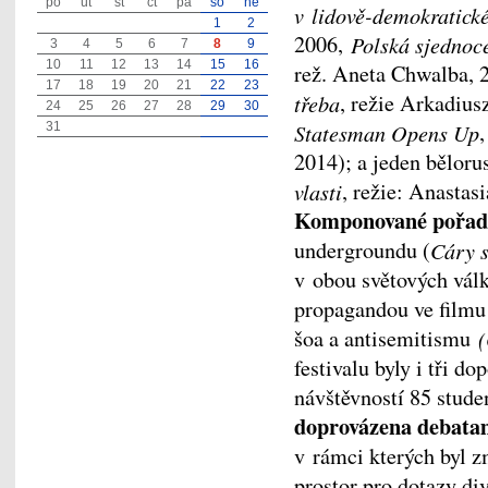
po
út
st
čt
pá
so
ne
v lidově-demokratick
1
2
2006,
Polská sjednoce
3
4
5
6
7
8
9
10
11
12
13
14
15
16
rež. Aneta Chwalba,
17
18
19
20
21
22
23
třeba
, režie Arkadius
24
25
26
27
28
29
30
Statesman Opens Up
31
2014); a jeden běloru
vlasti
, režie: Anastas
Komponované pořad
undergroundu (
Cáry s
v obou světových válk
propagandou ve film
šoa a antisemitismu
(
festivalu byly i tři d
návštěvností 85 stude
doprovázena debata
v rámci kterých byl z
prostor pro dotazy di