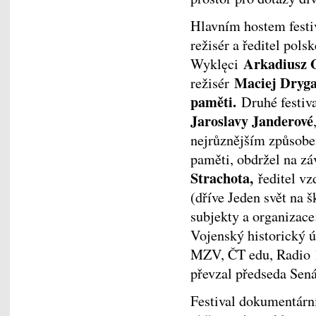
Hlavním hostem festi
režisér a ředitel pol
Arkadiusz 
Wyklęci
Maciej Dryg
režisér
paměti.
Druhé festiva
Jaroslavy Janderové
nejrůznějším způsobe
paměti, obdržel na 
Strachota,
ředitel v
(dříve Jeden svět na š
subjekty a organizace:
Vojenský historický 
MZV, ČT edu, Radio 1
převzal předseda Sen
Festival dokumentárn