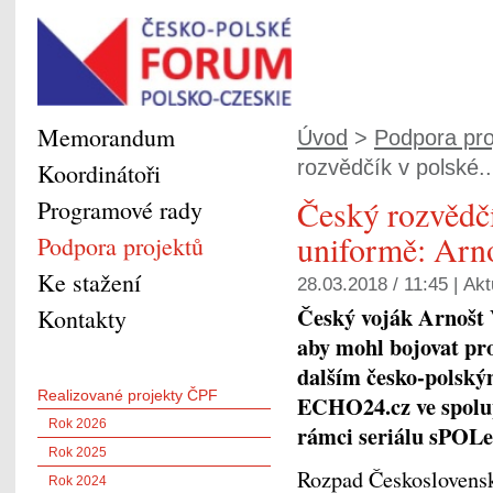
Memorandum
Úvod
>
Podpora pro
rozvědčík v polské..
Koordinátoři
Český rozvědčí
Programové rady
uniformě: Arno
Podpora projektů
Ke stažení
28.03.2018 / 11:45 |
Akt
Český voják Arnošt V
Kontakty
aby mohl bojovat pr
dalším česko-polský
Realizované projekty ČPF
ECHO24.cz ve spolup
Rok 2026
rámci seriálu sPOLe
Rok 2025
Rozpad Československ
Rok 2024