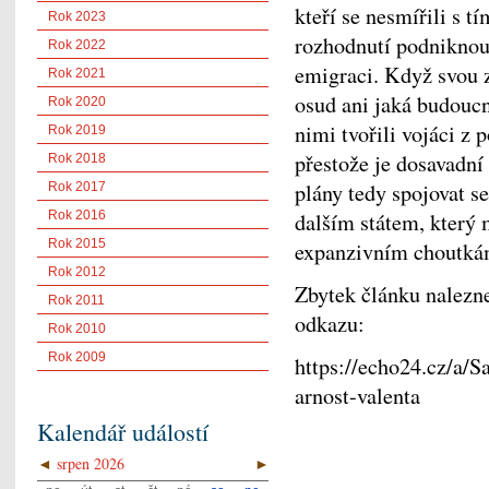
kteří se nesmířili s tí
Rok 2023
rozhodnutí podniknout
Rok 2022
emigraci. Když svou ze
Rok 2021
osud ani jaká budoucn
Rok 2020
nimi tvořili vojáci z 
Rok 2019
přestože je dosavadní
Rok 2018
plány tedy spojovat s
Rok 2017
Rok 2016
dalším státem, který
Rok 2015
expanzivním choutkám,
Rok 2012
Zbytek článku nalezn
Rok 2011
odkazu:
Rok 2010
Rok 2009
https://echo24.cz/a/
arnost-valenta
Kalendář událostí
◄
srpen 2026
►