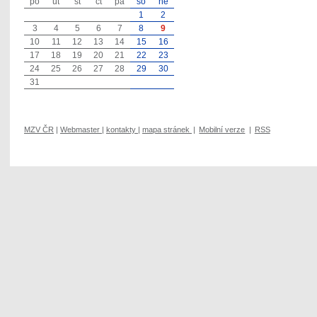
po
út
st
čt
pá
so
ne
1
2
3
4
5
6
7
8
9
10
11
12
13
14
15
16
17
18
19
20
21
22
23
24
25
26
27
28
29
30
31
MZV ČR
|
Webmaster
|
kontakty
|
mapa stránek
|
Mobilní verze
|
RSS