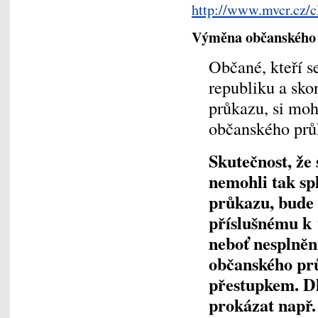
http://www.mvcr.cz/c
Výměna občanského 
Občané, kteří s
republiku a sko
průkazu, si mo
občanského průk
Skutečnost, že 
nemohli tak sp
průkazu, bude
příslušnému k
neboť nesplněn
občanského prů
přestupkem. Dl
prokázat např.