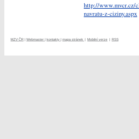
http://www.mvcr.cz/c
navratu-z-ciziny.aspx
MZV ČR
|
Webmaster
|
kontakty
|
mapa stránek
|
Mobilní verze
|
RSS