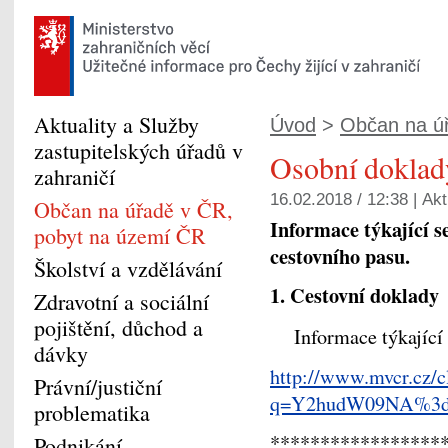
Aktuality a Služby
Úvod
>
Občan na ú
zastupitelských úřadů v
Osobní doklad
zahraničí
16.02.2018 / 12:38 |
Akt
Občan na úřadě v ČR,
Informace týkající 
pobyt na území ČR
cestovního pasu.
Školství a vzdělávání
1. Cestovní doklady
Zdravotní a sociální
pojištění, důchod a
Informace týkající
dávky
http://www.mvcr.cz/c
Právní/justiční
q=Y2hudW09NA%3
problematika
*****************
Podnikání