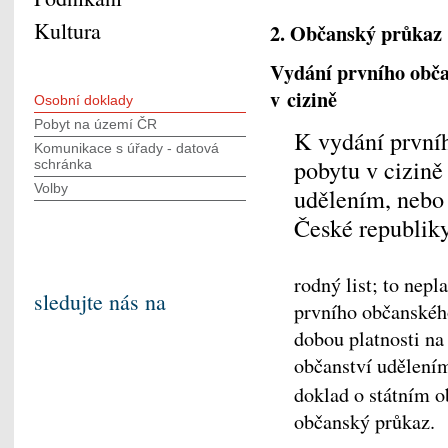
Kultura
2. Občanský průkaz
Vydání prvního obč
v cizině
Osobní doklady
Pobyt na území ČR
K vydání první
Komunikace s úřady - datová
pobytu v cizině
schránka
Volby
udělením, nebo
České republiky
rodný list; to nepl
sledujte nás na
prvního občanského
dobou platnosti na
občanství udělení
doklad o státním 
občanský průkaz.